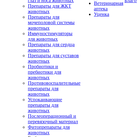
глаз и носа животных
Благо
Ветеринарная
Препараты для ЖКТ
аптека
животных
Уценка
Препараты для
мочеполовой системы
животных
Иммуностимуляторы
для животных
Препараты для сердца
животных
Препараты для суставов
животных
Пробиотики и
пребиотики для
животных
Противовоспалительные
препараты для
животных
Успокаивающие
препараты для
животных
Послеоперационный и
перевязочный материал
Фитопрепараты для
животных