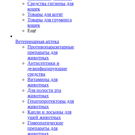
Средства гигиены для
кошек
Товары для котят
Товары для груминга
кошек
Ещё
Ветеринарная аптека
Противопаразитарные
препараты для
животных
Антисептики и
дезинфицирующие
средства
Витамины для
животных
Для полости рта
животных
Гепатопротекторы для
животных
Капли и лосьоны для
ушей животных
Гомеопатические
препараты для
животных