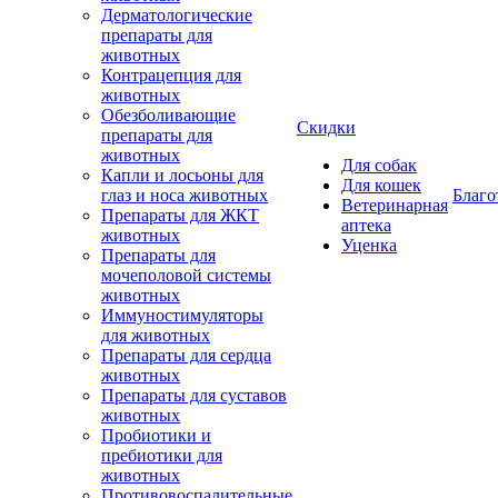
Дерматологические
препараты для
животных
Контрацепция для
животных
Обезболивающие
Скидки
препараты для
животных
Для собак
Капли и лосьоны для
Для кошек
глаз и носа животных
Благо
Ветеринарная
Препараты для ЖКТ
аптека
животных
Уценка
Препараты для
мочеполовой системы
животных
Иммуностимуляторы
для животных
Препараты для сердца
животных
Препараты для суставов
животных
Пробиотики и
пребиотики для
животных
Противовоспалительные