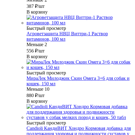
387
₽
/шт
В корзину
Быстрый просмотр
Агроветзащита НВЦ Виттри-1 Раствор
витаминов, 100 мл
Меньше 2
556
₽
/шт
В корзину
Быстрый просмотр
МираЛек Милоджик Скин Омега 3+6 для собак и
кошек, 150 мл
Меньше 10
880
₽
/шт
В корзину
Быстрый просмотр
Candioli КандиВИТ Хондро Кормовая добавка для
поддержания здоровья и подвижности суставов у