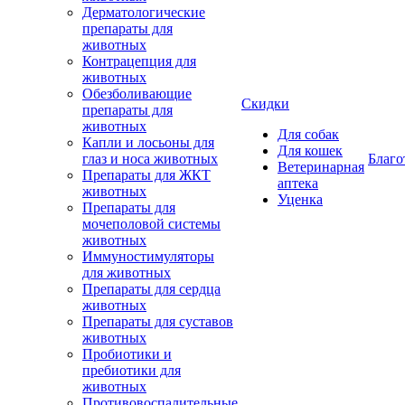
Дерматологические
препараты для
животных
Контрацепция для
животных
Обезболивающие
Скидки
препараты для
животных
Для собак
Капли и лосьоны для
Для кошек
глаз и носа животных
Благо
Ветеринарная
Препараты для ЖКТ
аптека
животных
Уценка
Препараты для
мочеполовой системы
животных
Иммуностимуляторы
для животных
Препараты для сердца
животных
Препараты для суставов
животных
Пробиотики и
пребиотики для
животных
Противовоспалительные