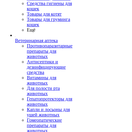
Средства гигиены для
кошек
Товары для котят
Товары для груминга
кошек
Ещё
Ветеринарная аптека
Противопаразитарные
препараты для
животных
Антисептики и
дезинфицирующие
средства
Витамины для
животных
Для полости рта
животных
Гепатопротекторы для
животных
Капли и лосьоны для
ушей животных
Гомеопатические
препараты для
животных