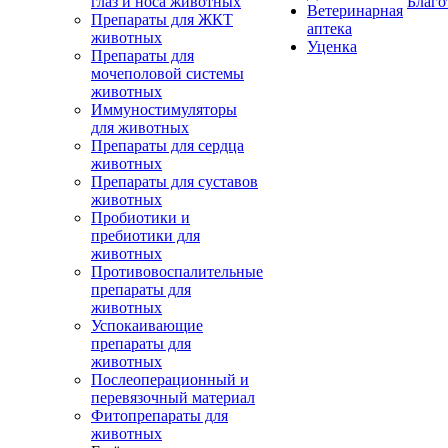
глаз и носа животных
Благо
Ветеринарная
Препараты для ЖКТ
аптека
животных
Уценка
Препараты для
мочеполовой системы
животных
Иммуностимуляторы
для животных
Препараты для сердца
животных
Препараты для суставов
животных
Пробиотики и
пребиотики для
животных
Противовоспалительные
препараты для
животных
Успокаивающие
препараты для
животных
Послеоперационный и
перевязочный материал
Фитопрепараты для
животных