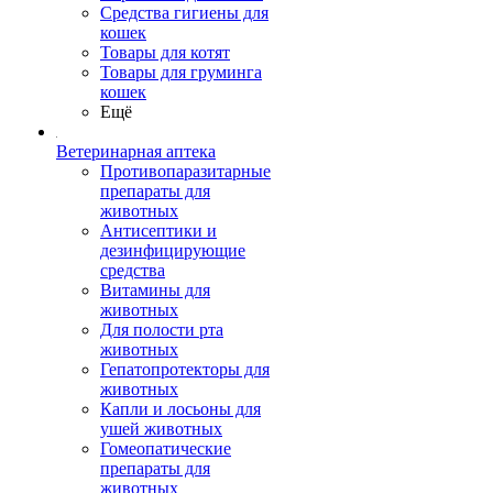
Средства гигиены для
кошек
Товары для котят
Товары для груминга
кошек
Ещё
Ветеринарная аптека
Противопаразитарные
препараты для
животных
Антисептики и
дезинфицирующие
средства
Витамины для
животных
Для полости рта
животных
Гепатопротекторы для
животных
Капли и лосьоны для
ушей животных
Гомеопатические
препараты для
животных