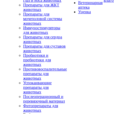
глаз и носа животных
Благо
Ветеринарная
Препараты для ЖКТ
аптека
животных
Уценка
Препараты для
мочеполовой системы
животных
Иммуностимуляторы
для животных
Препараты для сердца
животных
Препараты для суставов
животных
Пробиотики и
пребиотики для
животных
Противовоспалительные
препараты для
животных
Успокаивающие
препараты для
животных
Послеоперационный и
перевязочный материал
Фитопрепараты для
животных