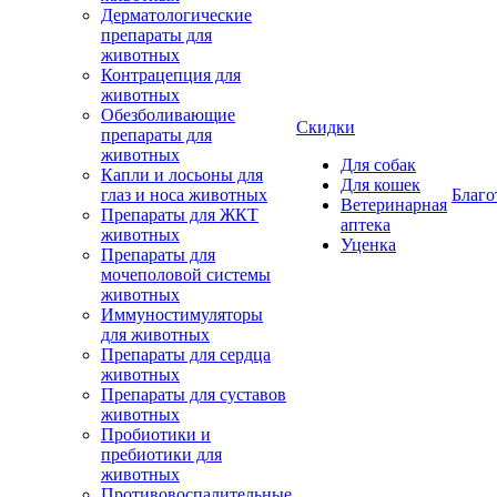
Дерматологические
препараты для
животных
Контрацепция для
животных
Обезболивающие
Скидки
препараты для
животных
Для собак
Капли и лосьоны для
Для кошек
глаз и носа животных
Благо
Ветеринарная
Препараты для ЖКТ
аптека
животных
Уценка
Препараты для
мочеполовой системы
животных
Иммуностимуляторы
для животных
Препараты для сердца
животных
Препараты для суставов
животных
Пробиотики и
пребиотики для
животных
Противовоспалительные