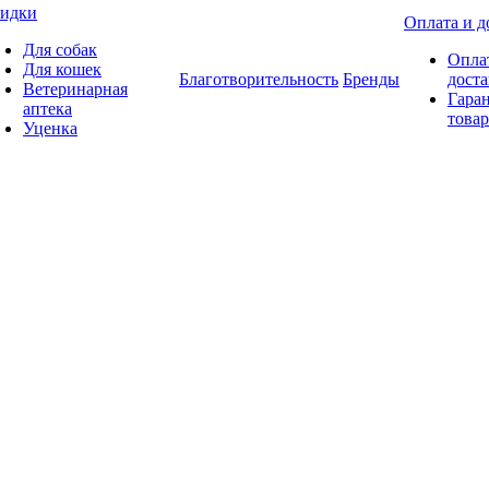
идки
Оплата и д
Для собак
Опла
Для кошек
Благотворительность
Бренды
доста
Ветеринарная
Гаран
аптека
товар
Уценка