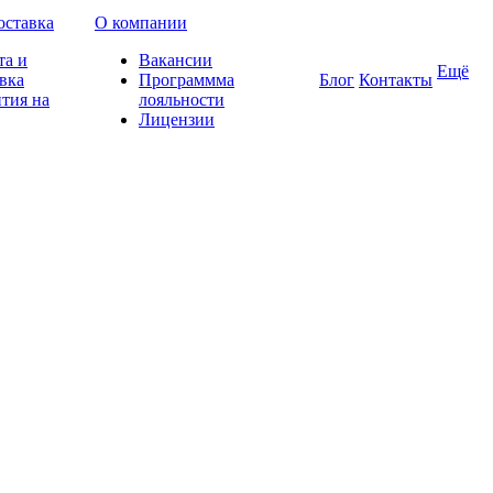
оставка
О компании
та и
Вакансии
Ещё
вка
Программма
Блог
Контакты
тия на
лояльности
Лицензии