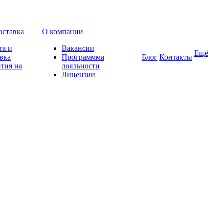
оставка
О компании
та и
Вакансии
Ещё
вка
Программма
Блог
Контакты
тия на
лояльности
Лицензии