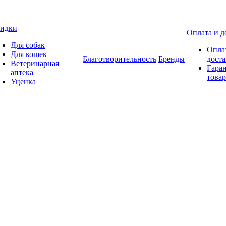
идки
Оплата и д
Для собак
Опла
Для кошек
Благотворительность
Бренды
доста
Ветеринарная
Гаран
аптека
товар
Уценка