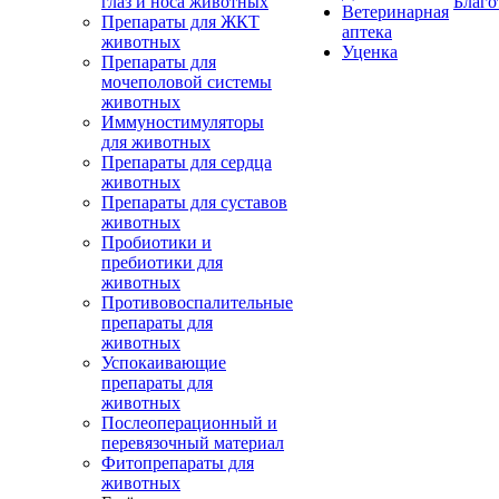
глаз и носа животных
Благо
Ветеринарная
Препараты для ЖКТ
аптека
животных
Уценка
Препараты для
мочеполовой системы
животных
Иммуностимуляторы
для животных
Препараты для сердца
животных
Препараты для суставов
животных
Пробиотики и
пребиотики для
животных
Противовоспалительные
препараты для
животных
Успокаивающие
препараты для
животных
Послеоперационный и
перевязочный материал
Фитопрепараты для
животных