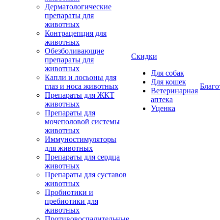
Дерматологические
препараты для
животных
Контрацепция для
животных
Обезболивающие
Скидки
препараты для
животных
Для собак
Капли и лосьоны для
Для кошек
глаз и носа животных
Благо
Ветеринарная
Препараты для ЖКТ
аптека
животных
Уценка
Препараты для
мочеполовой системы
животных
Иммуностимуляторы
для животных
Препараты для сердца
животных
Препараты для суставов
животных
Пробиотики и
пребиотики для
животных
Противовоспалительные