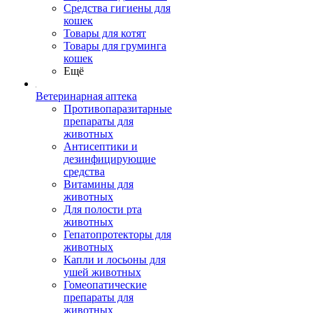
Средства гигиены для
кошек
Товары для котят
Товары для груминга
кошек
Ещё
Ветеринарная аптека
Противопаразитарные
препараты для
животных
Антисептики и
дезинфицирующие
средства
Витамины для
животных
Для полости рта
животных
Гепатопротекторы для
животных
Капли и лосьоны для
ушей животных
Гомеопатические
препараты для
животных