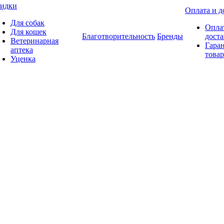
идки
Оплата и д
Для собак
Опла
Для кошек
Благотворительность
Бренды
доста
Ветеринарная
Гаран
аптека
товар
Уценка