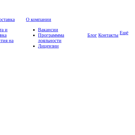
оставка
О компании
та и
Вакансии
Ещё
вка
Программма
Блог
Контакты
тия на
лояльности
Лицензии