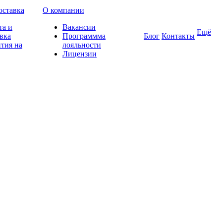
оставка
О компании
та и
Вакансии
Ещё
вка
Программма
Блог
Контакты
тия на
лояльности
Лицензии