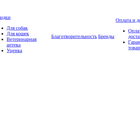
идки
Оплата и д
Для собак
Опла
Для кошек
Благотворительность
Бренды
доста
Ветеринарная
Гаран
аптека
товар
Уценка