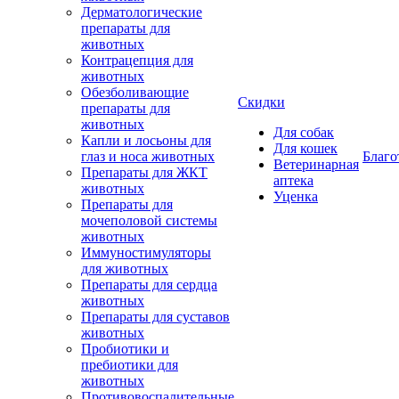
Дерматологические
препараты для
животных
Контрацепция для
животных
Обезболивающие
Скидки
препараты для
животных
Для собак
Капли и лосьоны для
Для кошек
глаз и носа животных
Благо
Ветеринарная
Препараты для ЖКТ
аптека
животных
Уценка
Препараты для
мочеполовой системы
животных
Иммуностимуляторы
для животных
Препараты для сердца
животных
Препараты для суставов
животных
Пробиотики и
пребиотики для
животных
Противовоспалительные