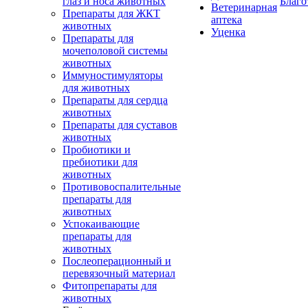
глаз и носа животных
Благо
Ветеринарная
Препараты для ЖКТ
аптека
животных
Уценка
Препараты для
мочеполовой системы
животных
Иммуностимуляторы
для животных
Препараты для сердца
животных
Препараты для суставов
животных
Пробиотики и
пребиотики для
животных
Противовоспалительные
препараты для
животных
Успокаивающие
препараты для
животных
Послеоперационный и
перевязочный материал
Фитопрепараты для
животных