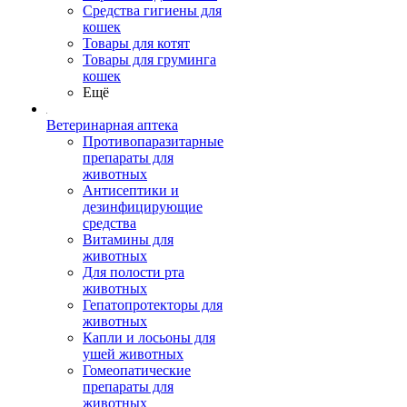
Средства гигиены для
кошек
Товары для котят
Товары для груминга
кошек
Ещё
Ветеринарная аптека
Противопаразитарные
препараты для
животных
Антисептики и
дезинфицирующие
средства
Витамины для
животных
Для полости рта
животных
Гепатопротекторы для
животных
Капли и лосьоны для
ушей животных
Гомеопатические
препараты для
животных