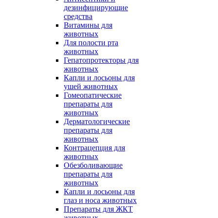
дезинфицирующие
средства
Витамины для
животных
Для полости рта
животных
Гепатопротекторы для
животных
Капли и лосьоны для
ушей животных
Гомеопатические
препараты для
животных
Дерматологические
препараты для
животных
Контрацепция для
животных
Обезболивающие
препараты для
животных
Капли и лосьоны для
глаз и носа животных
Препараты для ЖКТ
животных