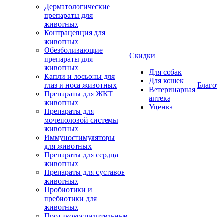
Дерматологические
препараты для
животных
Контрацепция для
животных
Обезболивающие
Скидки
препараты для
животных
Для собак
Капли и лосьоны для
Для кошек
глаз и носа животных
Благо
Ветеринарная
Препараты для ЖКТ
аптека
животных
Уценка
Препараты для
мочеполовой системы
животных
Иммуностимуляторы
для животных
Препараты для сердца
животных
Препараты для суставов
животных
Пробиотики и
пребиотики для
животных
Противовоспалительные