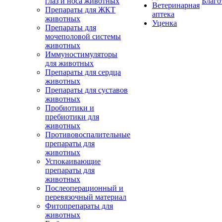
глаз и носа животных
Благо
Ветеринарная
Препараты для ЖКТ
аптека
животных
Уценка
Препараты для
мочеполовой системы
животных
Иммуностимуляторы
для животных
Препараты для сердца
животных
Препараты для суставов
животных
Пробиотики и
пребиотики для
животных
Противовоспалительные
препараты для
животных
Успокаивающие
препараты для
животных
Послеоперационный и
перевязочный материал
Фитопрепараты для
животных