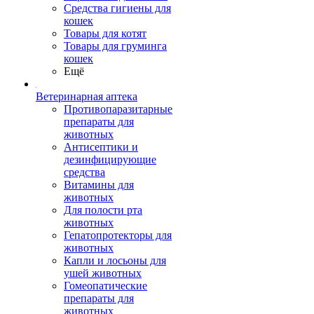
Средства гигиены для
кошек
Товары для котят
Товары для груминга
кошек
Ещё
Ветеринарная аптека
Противопаразитарные
препараты для
животных
Антисептики и
дезинфицирующие
средства
Витамины для
животных
Для полости рта
животных
Гепатопротекторы для
животных
Капли и лосьоны для
ушей животных
Гомеопатические
препараты для
животных