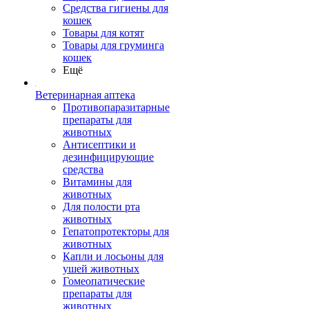
Средства гигиены для
кошек
Товары для котят
Товары для груминга
кошек
Ещё
Ветеринарная аптека
Противопаразитарные
препараты для
животных
Антисептики и
дезинфицирующие
средства
Витамины для
животных
Для полости рта
животных
Гепатопротекторы для
животных
Капли и лосьоны для
ушей животных
Гомеопатические
препараты для
животных