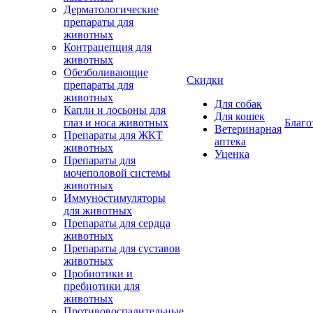
Дерматологические
препараты для
животных
Контрацепция для
животных
Обезболивающие
Скидки
препараты для
животных
Для собак
Капли и лосьоны для
Для кошек
глаз и носа животных
Благо
Ветеринарная
Препараты для ЖКТ
аптека
животных
Уценка
Препараты для
мочеполовой системы
животных
Иммуностимуляторы
для животных
Препараты для сердца
животных
Препараты для суставов
животных
Пробиотики и
пребиотики для
животных
Противовоспалительные