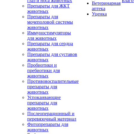
глаз и носа животных
Благо
Ветеринарная
Препараты для ЖКТ
аптека
животных
Уценка
Препараты для
мочеполовой системы
животных
Иммуностимуляторы
для животных
Препараты для сердца
животных
Препараты для суставов
животных
Пробиотики и
пребиотики для
животных
Противовоспалительные
препараты для
животных
Успокаивающие
препараты для
животных
Послеоперационный и
перевязочный материал
Фитопрепараты для
животных