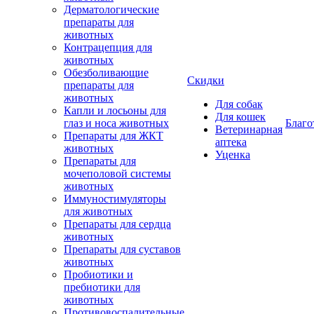
Дерматологические
препараты для
животных
Контрацепция для
животных
Обезболивающие
Скидки
препараты для
животных
Для собак
Капли и лосьоны для
Для кошек
глаз и носа животных
Благо
Ветеринарная
Препараты для ЖКТ
аптека
животных
Уценка
Препараты для
мочеполовой системы
животных
Иммуностимуляторы
для животных
Препараты для сердца
животных
Препараты для суставов
животных
Пробиотики и
пребиотики для
животных
Противовоспалительные