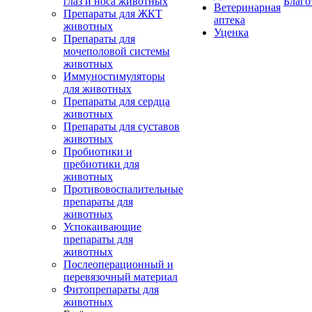
глаз и носа животных
Благо
Ветеринарная
Препараты для ЖКТ
аптека
животных
Уценка
Препараты для
мочеполовой системы
животных
Иммуностимуляторы
для животных
Препараты для сердца
животных
Препараты для суставов
животных
Пробиотики и
пребиотики для
животных
Противовоспалительные
препараты для
животных
Успокаивающие
препараты для
животных
Послеоперационный и
перевязочный материал
Фитопрепараты для
животных