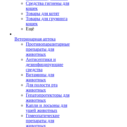
Средства гигиены для
кошек
Товары для котят
Товары для груминга
кошек
Ещё
Ветеринарная аптека
Противопаразитарные
препараты для
животных
Антисептики и
дезинфицирующие
средства
Витамины для
животных
Для полости рта
животных
Гепатопротекторы для
животных
Капли и лосьоны для
ушей животных
Гомеопатические
препараты для
животных