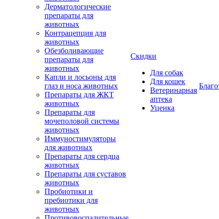
Дерматологические
препараты для
животных
Контрацепция для
животных
Обезболивающие
Скидки
препараты для
животных
Для собак
Капли и лосьоны для
Для кошек
глаз и носа животных
Благо
Ветеринарная
Препараты для ЖКТ
аптека
животных
Уценка
Препараты для
мочеполовой системы
животных
Иммуностимуляторы
для животных
Препараты для сердца
животных
Препараты для суставов
животных
Пробиотики и
пребиотики для
животных
Противовоспалительные