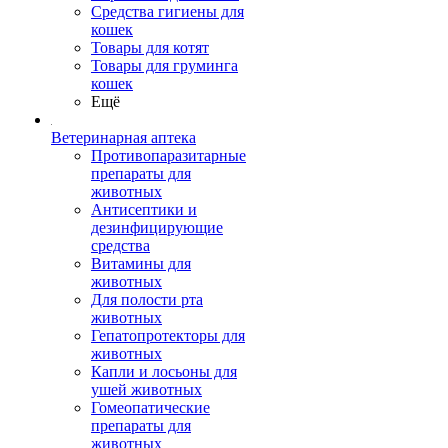
Средства гигиены для
кошек
Товары для котят
Товары для груминга
кошек
Ещё
Ветеринарная аптека
Противопаразитарные
препараты для
животных
Антисептики и
дезинфицирующие
средства
Витамины для
животных
Для полости рта
животных
Гепатопротекторы для
животных
Капли и лосьоны для
ушей животных
Гомеопатические
препараты для
животных