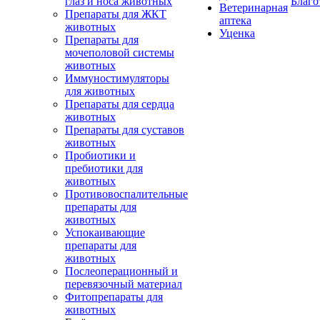
глаз и носа животных
Благо
Ветеринарная
Препараты для ЖКТ
аптека
животных
Уценка
Препараты для
мочеполовой системы
животных
Иммуностимуляторы
для животных
Препараты для сердца
животных
Препараты для суставов
животных
Пробиотики и
пребиотики для
животных
Противовоспалительные
препараты для
животных
Успокаивающие
препараты для
животных
Послеоперационный и
перевязочный материал
Фитопрепараты для
животных