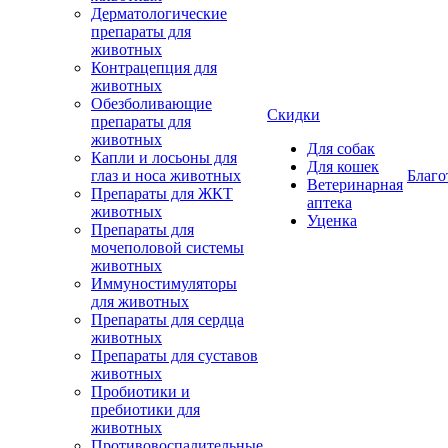
Дерматологические
препараты для
животных
Контрацепция для
животных
Обезболивающие
Скидки
препараты для
животных
Для собак
Капли и лосьоны для
Для кошек
глаз и носа животных
Благо
Ветеринарная
Препараты для ЖКТ
аптека
животных
Уценка
Препараты для
мочеполовой системы
животных
Иммуностимуляторы
для животных
Препараты для сердца
животных
Препараты для суставов
животных
Пробиотики и
пребиотики для
животных
Противовоспалительные