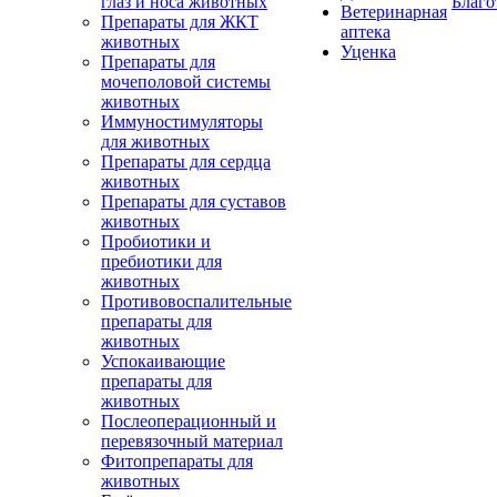
глаз и носа животных
Благо
Ветеринарная
Препараты для ЖКТ
аптека
животных
Уценка
Препараты для
мочеполовой системы
животных
Иммуностимуляторы
для животных
Препараты для сердца
животных
Препараты для суставов
животных
Пробиотики и
пребиотики для
животных
Противовоспалительные
препараты для
животных
Успокаивающие
препараты для
животных
Послеоперационный и
перевязочный материал
Фитопрепараты для
животных