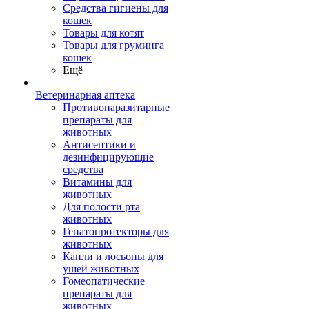
Средства гигиены для
кошек
Товары для котят
Товары для груминга
кошек
Ещё
Ветеринарная аптека
Противопаразитарные
препараты для
животных
Антисептики и
дезинфицирующие
средства
Витамины для
животных
Для полости рта
животных
Гепатопротекторы для
животных
Капли и лосьоны для
ушей животных
Гомеопатические
препараты для
животных