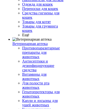
Одежда для кошек
Переноски для кошек
Средства гигиены для
кошек
Товары для котят
Товары для груминга
кошек
Ещё
Ветеринарная аптека
Противопаразитарные
препараты для
животных
Антисептики и
дезинфицирующие
средства
Витамины для
животных
Для полости рта
животных
Гепатопротекторы для
животных
Капли и лосьоны для
ушей животных