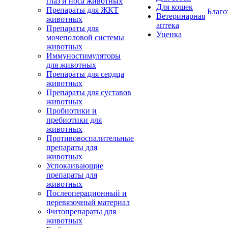
глаз и носа животных
Для кошек
Препараты для ЖКТ
Благо
Ветеринарная
животных
аптека
Препараты для
Уценка
мочеполовой системы
животных
Иммуностимуляторы
для животных
Препараты для сердца
животных
Препараты для суставов
животных
Пробиотики и
пребиотики для
животных
Противовоспалительные
препараты для
животных
Успокаивающие
препараты для
животных
Послеоперационный и
перевязочный материал
Фитопрепараты для
животных