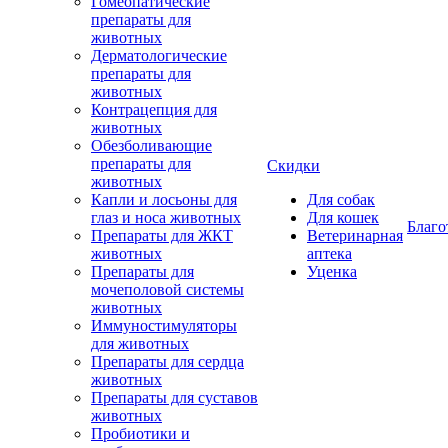
Гомеопатические
препараты для
животных
Дерматологические
препараты для
животных
Контрацепция для
животных
Обезболивающие
препараты для
Скидки
животных
Капли и лосьоны для
Для собак
глаз и носа животных
Для кошек
Благо
Препараты для ЖКТ
Ветеринарная
животных
аптека
Препараты для
Уценка
мочеполовой системы
животных
Иммуностимуляторы
для животных
Препараты для сердца
животных
Препараты для суставов
животных
Пробиотики и