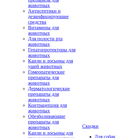
животных
Антисептики и
дезинфицирующие
средства
Витамины для
животных
Для полости рта
животных
Гепатопротекторы для
животных
Капли и лосьоны для
ушей животных
Гомеопатические
препараты для
животных
Дерматологические
препараты для
животных
Контрацепция для
животных
Обезболивающие
препараты для
Скидки
животных
Капли и лосьоны для
Для собак