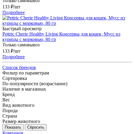
Только самовывоз
133
₽
/шт
Подробнее
Быстрый просмотр
Pettric Cherie Healthy Living Консервы для кошек, Мусс из
курицы с морковью, 80 гр
Только самовывоз
133
₽
/шт
Подробнее
Список брендов
Фильтр по параметрам
Сортировка
По популярности (возрастание)
Наличие в магазинах
Бренд
Вес
Вид животного
Порода
Страна
Размер животного
Сбросить
Компания