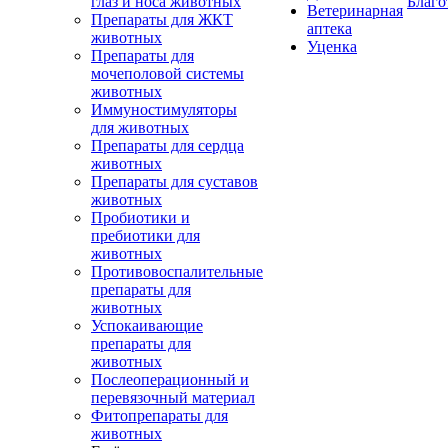
глаз и носа животных
Благо
Ветеринарная
Препараты для ЖКТ
аптека
животных
Уценка
Препараты для
мочеполовой системы
животных
Иммуностимуляторы
для животных
Препараты для сердца
животных
Препараты для суставов
животных
Пробиотики и
пребиотики для
животных
Противовоспалительные
препараты для
животных
Успокаивающие
препараты для
животных
Послеоперационный и
перевязочный материал
Фитопрепараты для
животных