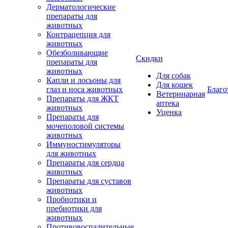
Дерматологические
препараты для
животных
Контрацепция для
животных
Обезболивающие
Скидки
препараты для
животных
Для собак
Капли и лосьоны для
Для кошек
глаз и носа животных
Благо
Ветеринарная
Препараты для ЖКТ
аптека
животных
Уценка
Препараты для
мочеполовой системы
животных
Иммуностимуляторы
для животных
Препараты для сердца
животных
Препараты для суставов
животных
Пробиотики и
пребиотики для
животных
Противовоспалительные