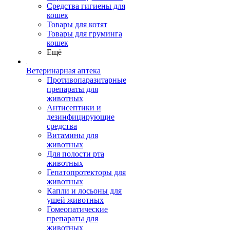
Средства гигиены для
кошек
Товары для котят
Товары для груминга
кошек
Ещё
Ветеринарная аптека
Противопаразитарные
препараты для
животных
Антисептики и
дезинфицирующие
средства
Витамины для
животных
Для полости рта
животных
Гепатопротекторы для
животных
Капли и лосьоны для
ушей животных
Гомеопатические
препараты для
животных