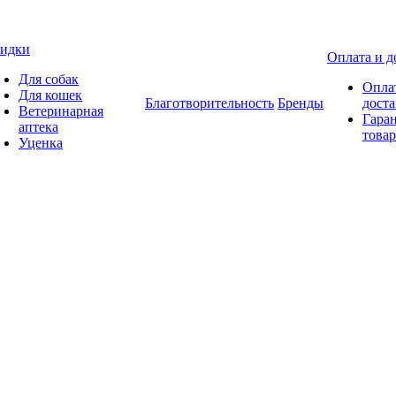
идки
Оплата и д
Для собак
Опла
Для кошек
Благотворительность
Бренды
доста
Ветеринарная
Гаран
аптека
товар
Уценка