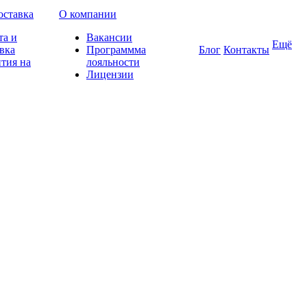
оставка
О компании
та и
Вакансии
Ещё
вка
Программма
Блог
Контакты
тия на
лояльности
Лицензии