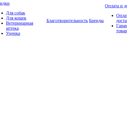
идки
Оплата и д
Для собак
Опла
Для кошек
Благотворительность
Бренды
доста
Ветеринарная
Гаран
аптека
товар
Уценка