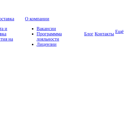
оставка
О компании
та и
Вакансии
Ещё
вка
Программма
Блог
Контакты
тия на
лояльности
Лицензии