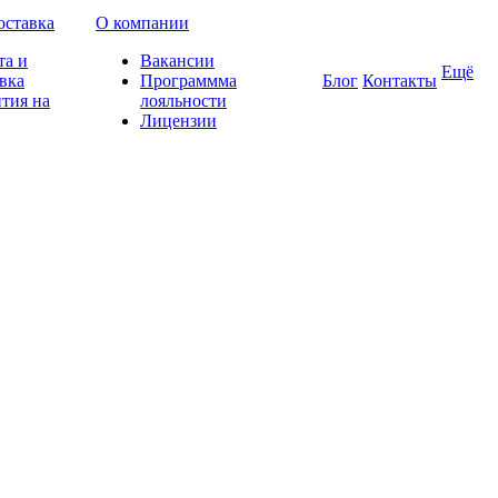
оставка
О компании
та и
Вакансии
Ещё
вка
Программма
Блог
Контакты
тия на
лояльности
Лицензии