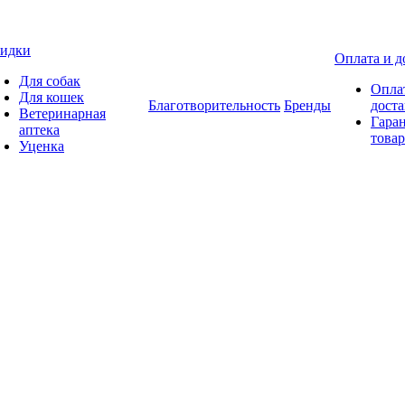
идки
Оплата и д
Для собак
Опла
Для кошек
Благотворительность
Бренды
доста
Ветеринарная
Гаран
аптека
товар
Уценка