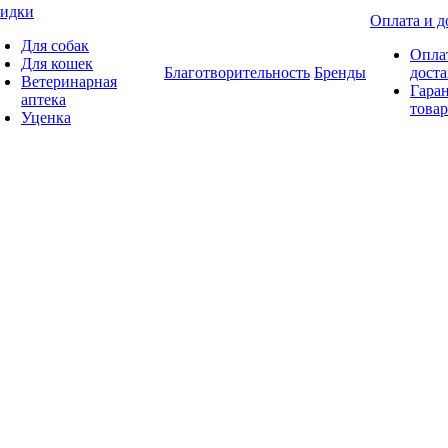
идки
Оплата и д
Для собак
Опла
Для кошек
Благотворительность
Бренды
доста
Ветеринарная
Гаран
аптека
товар
Уценка