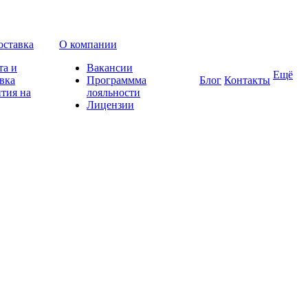
оставка
О компании
та и
Вакансии
Ещё
вка
Программма
Блог
Контакты
тия на
лояльности
Лицензии