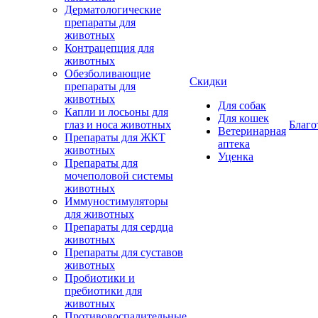
Дерматологические
препараты для
животных
Контрацепция для
животных
Обезболивающие
Скидки
препараты для
животных
Для собак
Капли и лосьоны для
Для кошек
глаз и носа животных
Благо
Ветеринарная
Препараты для ЖКТ
аптека
животных
Уценка
Препараты для
мочеполовой системы
животных
Иммуностимуляторы
для животных
Препараты для сердца
животных
Препараты для суставов
животных
Пробиотики и
пребиотики для
животных
Противовоспалительные