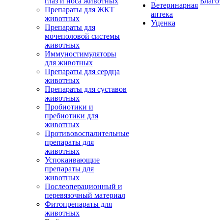
глаз и носа животных
Благо
Ветеринарная
Препараты для ЖКТ
аптека
животных
Уценка
Препараты для
мочеполовой системы
животных
Иммуностимуляторы
для животных
Препараты для сердца
животных
Препараты для суставов
животных
Пробиотики и
пребиотики для
животных
Противовоспалительные
препараты для
животных
Успокаивающие
препараты для
животных
Послеоперационный и
перевязочный материал
Фитопрепараты для
животных