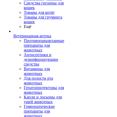
Средства гигиены для
кошек
Товары для котят
Товары для груминга
кошек
Ещё
Ветеринарная аптека
Противопаразитарные
препараты для
животных
Антисептики и
дезинфицирующие
средства
Витамины для
животных
Для полости рта
животных
Гепатопротекторы для
животных
Капли и лосьоны для
ушей животных
Гомеопатические
препараты для
животных