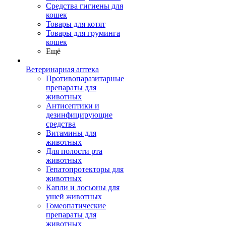
Средства гигиены для
кошек
Товары для котят
Товары для груминга
кошек
Ещё
Ветеринарная аптека
Противопаразитарные
препараты для
животных
Антисептики и
дезинфицирующие
средства
Витамины для
животных
Для полости рта
животных
Гепатопротекторы для
животных
Капли и лосьоны для
ушей животных
Гомеопатические
препараты для
животных