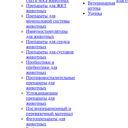
глаз и носа животных
Благо
Ветеринарная
Препараты для ЖКТ
аптека
животных
Уценка
Препараты для
мочеполовой системы
животных
Иммуностимуляторы
для животных
Препараты для сердца
животных
Препараты для суставов
животных
Пробиотики и
пребиотики для
животных
Противовоспалительные
препараты для
животных
Успокаивающие
препараты для
животных
Послеоперационный и
перевязочный материал
Фитопрепараты для
животных