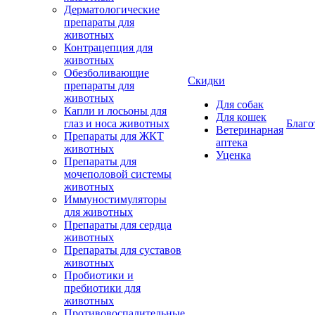
Дерматологические
препараты для
животных
Контрацепция для
животных
Обезболивающие
Скидки
препараты для
животных
Для собак
Капли и лосьоны для
Для кошек
глаз и носа животных
Благо
Ветеринарная
Препараты для ЖКТ
аптека
животных
Уценка
Препараты для
мочеполовой системы
животных
Иммуностимуляторы
для животных
Препараты для сердца
животных
Препараты для суставов
животных
Пробиотики и
пребиотики для
животных
Противовоспалительные