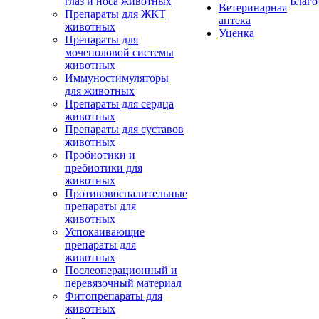
глаз и носа животных
Благо
Ветеринарная
Препараты для ЖКТ
аптека
животных
Уценка
Препараты для
мочеполовой системы
животных
Иммуностимуляторы
для животных
Препараты для сердца
животных
Препараты для суставов
животных
Пробиотики и
пребиотики для
животных
Противовоспалительные
препараты для
животных
Успокаивающие
препараты для
животных
Послеоперационный и
перевязочный материал
Фитопрепараты для
животных