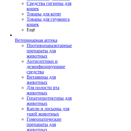
Средства гигиены для
кошек
Товары для котят
Товары для груминга
кошек
Ещё
Ветеринарная аптека
Противопаразитарные
препараты для
животных
Антисептики и
дезинфицирующие
средства
Витамины для
животных
Для полости рта
животных
Гепатопротекторы для
животных
Капли и лосьоны для
ушей животных
Гомеопатические
препараты для
животных