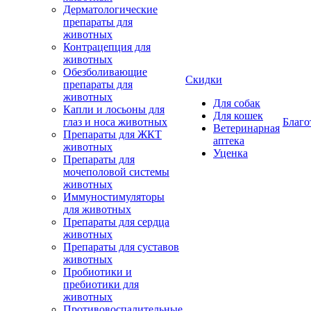
Дерматологические
препараты для
животных
Контрацепция для
животных
Обезболивающие
Скидки
препараты для
животных
Для собак
Капли и лосьоны для
Для кошек
глаз и носа животных
Благо
Ветеринарная
Препараты для ЖКТ
аптека
животных
Уценка
Препараты для
мочеполовой системы
животных
Иммуностимуляторы
для животных
Препараты для сердца
животных
Препараты для суставов
животных
Пробиотики и
пребиотики для
животных
Противовоспалительные