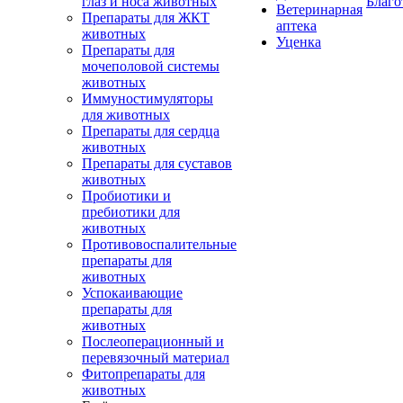
глаз и носа животных
Благо
Ветеринарная
Препараты для ЖКТ
аптека
животных
Уценка
Препараты для
мочеполовой системы
животных
Иммуностимуляторы
для животных
Препараты для сердца
животных
Препараты для суставов
животных
Пробиотики и
пребиотики для
животных
Противовоспалительные
препараты для
животных
Успокаивающие
препараты для
животных
Послеоперационный и
перевязочный материал
Фитопрепараты для
животных