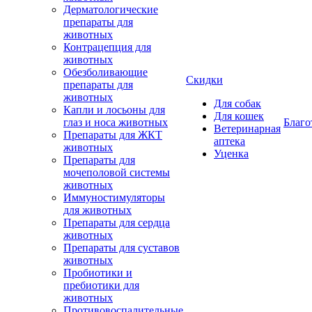
Дерматологические
препараты для
животных
Контрацепция для
животных
Обезболивающие
Скидки
препараты для
животных
Для собак
Капли и лосьоны для
Для кошек
глаз и носа животных
Благо
Ветеринарная
Препараты для ЖКТ
аптека
животных
Уценка
Препараты для
мочеполовой системы
животных
Иммуностимуляторы
для животных
Препараты для сердца
животных
Препараты для суставов
животных
Пробиотики и
пребиотики для
животных
Противовоспалительные