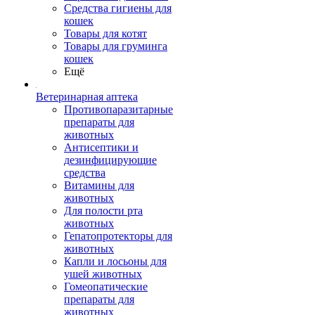
Средства гигиены для
кошек
Товары для котят
Товары для груминга
кошек
Ещё
Ветеринарная аптека
Противопаразитарные
препараты для
животных
Антисептики и
дезинфицирующие
средства
Витамины для
животных
Для полости рта
животных
Гепатопротекторы для
животных
Капли и лосьоны для
ушей животных
Гомеопатические
препараты для
животных