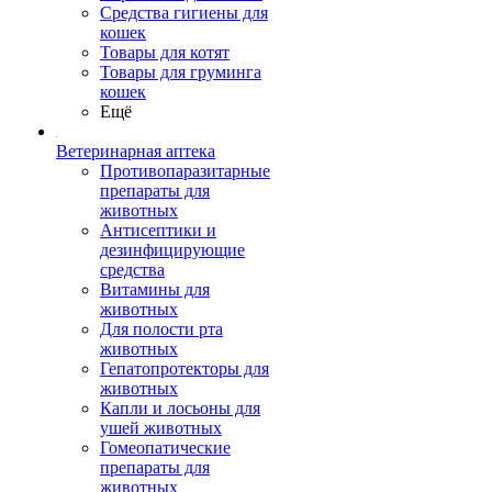
Средства гигиены для
кошек
Товары для котят
Товары для груминга
кошек
Ещё
Ветеринарная аптека
Противопаразитарные
препараты для
животных
Антисептики и
дезинфицирующие
средства
Витамины для
животных
Для полости рта
животных
Гепатопротекторы для
животных
Капли и лосьоны для
ушей животных
Гомеопатические
препараты для
животных