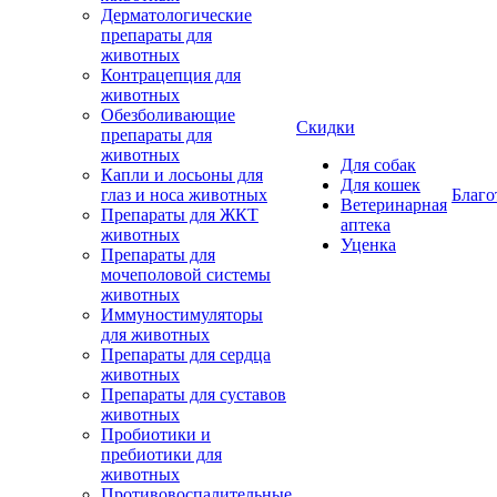
Дерматологические
препараты для
животных
Контрацепция для
животных
Обезболивающие
Скидки
препараты для
животных
Для собак
Капли и лосьоны для
Для кошек
глаз и носа животных
Благо
Ветеринарная
Препараты для ЖКТ
аптека
животных
Уценка
Препараты для
мочеполовой системы
животных
Иммуностимуляторы
для животных
Препараты для сердца
животных
Препараты для суставов
животных
Пробиотики и
пребиотики для
животных
Противовоспалительные