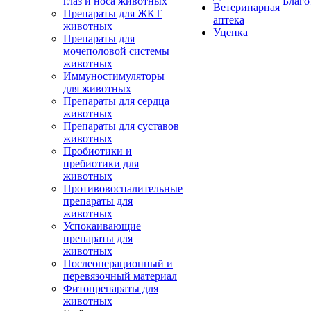
глаз и носа животных
Благо
Ветеринарная
Препараты для ЖКТ
аптека
животных
Уценка
Препараты для
мочеполовой системы
животных
Иммуностимуляторы
для животных
Препараты для сердца
животных
Препараты для суставов
животных
Пробиотики и
пребиотики для
животных
Противовоспалительные
препараты для
животных
Успокаивающие
препараты для
животных
Послеоперационный и
перевязочный материал
Фитопрепараты для
животных