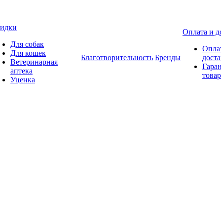
идки
Оплата и д
Для собак
Опла
Для кошек
Благотворительность
Бренды
доста
Ветеринарная
Гаран
аптека
товар
Уценка