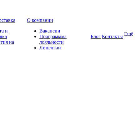
оставка
О компании
та и
Вакансии
Ещё
вка
Программма
Блог
Контакты
тия на
лояльности
Лицензии