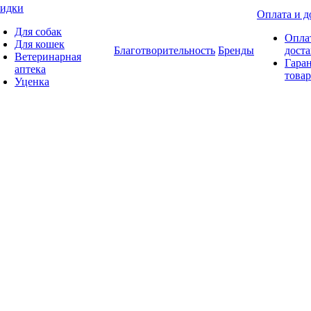
идки
Оплата и д
Для собак
Опла
Для кошек
Благотворительность
Бренды
доста
Ветеринарная
Гаран
аптека
товар
Уценка