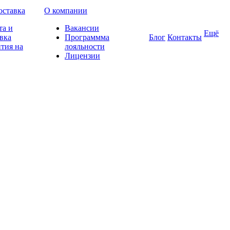
оставка
О компании
та и
Вакансии
Ещё
вка
Программма
Блог
Контакты
тия на
лояльности
Лицензии