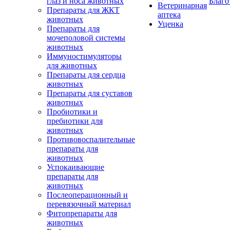
глаз и носа животных
Благо
Ветеринарная
Препараты для ЖКТ
аптека
животных
Уценка
Препараты для
мочеполовой системы
животных
Иммуностимуляторы
для животных
Препараты для сердца
животных
Препараты для суставов
животных
Пробиотики и
пребиотики для
животных
Противовоспалительные
препараты для
животных
Успокаивающие
препараты для
животных
Послеоперационный и
перевязочный материал
Фитопрепараты для
животных