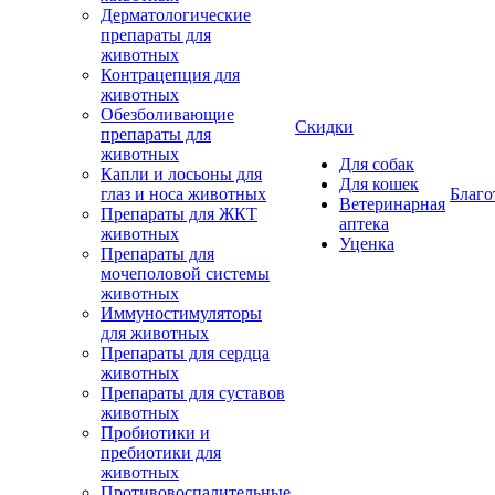
Дерматологические
препараты для
животных
Контрацепция для
животных
Обезболивающие
Скидки
препараты для
животных
Для собак
Капли и лосьоны для
Для кошек
глаз и носа животных
Благо
Ветеринарная
Препараты для ЖКТ
аптека
животных
Уценка
Препараты для
мочеполовой системы
животных
Иммуностимуляторы
для животных
Препараты для сердца
животных
Препараты для суставов
животных
Пробиотики и
пребиотики для
животных
Противовоспалительные