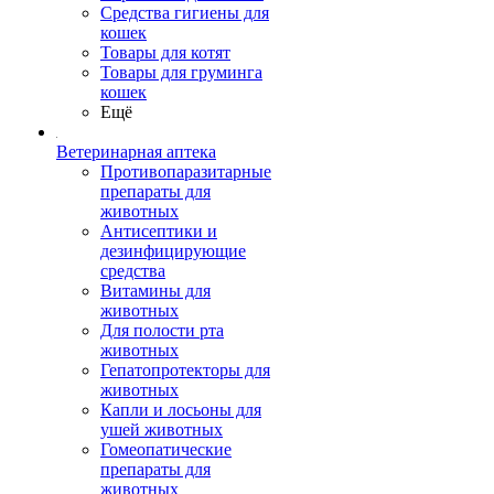
Средства гигиены для
кошек
Товары для котят
Товары для груминга
кошек
Ещё
Ветеринарная аптека
Противопаразитарные
препараты для
животных
Антисептики и
дезинфицирующие
средства
Витамины для
животных
Для полости рта
животных
Гепатопротекторы для
животных
Капли и лосьоны для
ушей животных
Гомеопатические
препараты для
животных