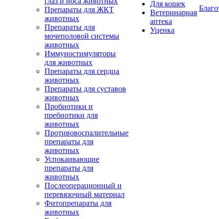
глаз и носа животных
Для кошек
Благо
Препараты для ЖКТ
Ветеринарная
животных
аптека
Препараты для
Уценка
мочеполовой системы
животных
Иммуностимуляторы
для животных
Препараты для сердца
животных
Препараты для суставов
животных
Пробиотики и
пребиотики для
животных
Противовоспалительные
препараты для
животных
Успокаивающие
препараты для
животных
Послеоперационный и
перевязочный материал
Фитопрепараты для
животных