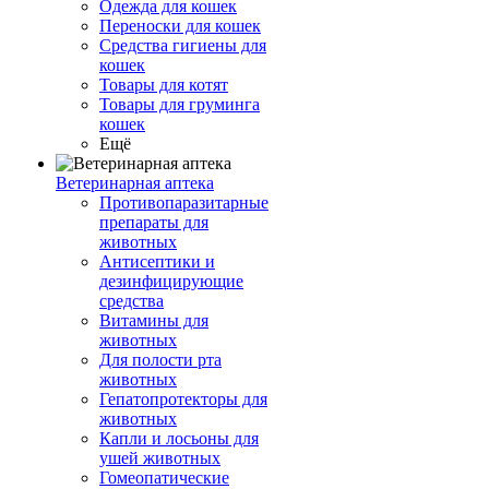
Одежда для кошек
Переноски для кошек
Средства гигиены для
кошек
Товары для котят
Товары для груминга
кошек
Ещё
Ветеринарная аптека
Противопаразитарные
препараты для
животных
Антисептики и
дезинфицирующие
средства
Витамины для
животных
Для полости рта
животных
Гепатопротекторы для
животных
Капли и лосьоны для
ушей животных
Гомеопатические