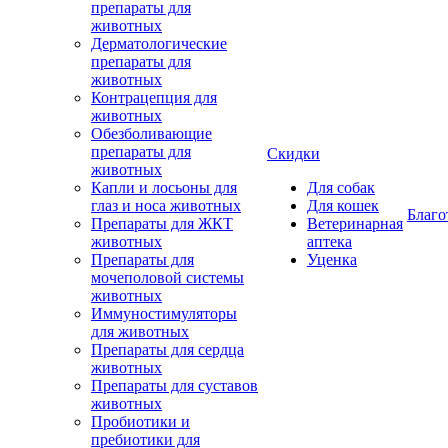
препараты для
животных
Дерматологические
препараты для
животных
Контрацепция для
животных
Обезболивающие
препараты для
Скидки
животных
Капли и лосьоны для
Для собак
глаз и носа животных
Для кошек
Благо
Препараты для ЖКТ
Ветеринарная
животных
аптека
Препараты для
Уценка
мочеполовой системы
животных
Иммуностимуляторы
для животных
Препараты для сердца
животных
Препараты для суставов
животных
Пробиотики и
пребиотики для