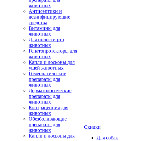
животных
Антисептики и
дезинфицирующие
средства
Витамины для
животных
Для полости рта
животных
Гепатопротекторы для
животных
Капли и лосьоны для
ушей животных
Гомеопатические
препараты для
животных
Дерматологические
препараты для
животных
Контрацепция для
животных
Обезболивающие
препараты для
Скидки
животных
Капли и лосьоны для
Для собак