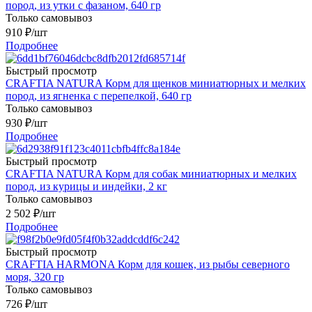
пород, из утки с фазаном, 640 гр
Только самовывоз
910
₽
/шт
Подробнее
Быстрый просмотр
CRAFTIA NATURA Корм для щенков миниатюрных и мелких
пород, из ягненка с перепелкой, 640 гр
Только самовывоз
930
₽
/шт
Подробнее
Быстрый просмотр
CRAFTIA NATURA Корм для собак миниатюрных и мелких
пород, из курицы и индейки, 2 кг
Только самовывоз
2 502
₽
/шт
Подробнее
Быстрый просмотр
CRAFTIA HARMONA Корм для кошек, из рыбы северного
моря, 320 гр
Только самовывоз
726
₽
/шт