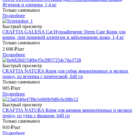
Ягненок и оленина, 1,4 кг
Только самовывоз
Подробнее
Быстрый просмотр
CRAFTIA GALENA Cat Hypoallergenic Derm Care Корм для
кошек, при пищевой аллергии и заболеваниях кожи, 1,4 кг
Только самовывоз
2 698
₽
/шт
Подробнее
Быстрый просмотр
CRAFTIA NATURA Корм для собак миниатюрных и мелких
пород, из ягненка с перепелкой, 640 гр
Только самовывоз
905
₽
/шт
Подробнее
Быстрый просмотр
CRAFTIA NATURA Корм для щенков миниатюрных и мелких
пород, из утки с фазаном, 640 гр
Только самовывоз
910
₽
/шт
Подробнее