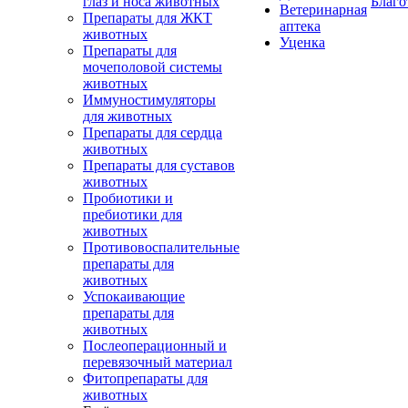
глаз и носа животных
Благо
Ветеринарная
Препараты для ЖКТ
аптека
животных
Уценка
Препараты для
мочеполовой системы
животных
Иммуностимуляторы
для животных
Препараты для сердца
животных
Препараты для суставов
животных
Пробиотики и
пребиотики для
животных
Противовоспалительные
препараты для
животных
Успокаивающие
препараты для
животных
Послеоперационный и
перевязочный материал
Фитопрепараты для
животных