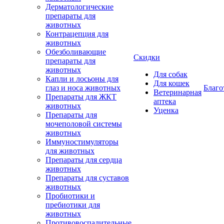
Дерматологические
препараты для
животных
Контрацепция для
животных
Обезболивающие
Скидки
препараты для
животных
Для собак
Капли и лосьоны для
Для кошек
глаз и носа животных
Благо
Ветеринарная
Препараты для ЖКТ
аптека
животных
Уценка
Препараты для
мочеполовой системы
животных
Иммуностимуляторы
для животных
Препараты для сердца
животных
Препараты для суставов
животных
Пробиотики и
пребиотики для
животных
Противовоспалительные