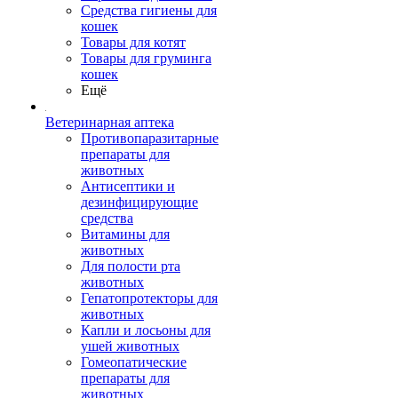
Средства гигиены для
кошек
Товары для котят
Товары для груминга
кошек
Ещё
Ветеринарная аптека
Противопаразитарные
препараты для
животных
Антисептики и
дезинфицирующие
средства
Витамины для
животных
Для полости рта
животных
Гепатопротекторы для
животных
Капли и лосьоны для
ушей животных
Гомеопатические
препараты для
животных