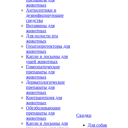
животных
Антисептики и
дезинфицирующие
средства
Витамины для
животных
Для полости рта
животных
Гепатопротекторы для
животных
Капли и лосьоны для
ушей животных
Гомеопатические
препараты для
животных
Дерматологические
препараты для
животных
Контрацепция для
животных
Обезболивающие
препараты для
Скидки
животных
Капли и лосьоны для
Для собак