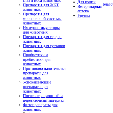
глаз и носа животных
Для кошек
Благо
Препараты для ЖКТ
Ветеринарная
животных
аптека
Препараты для
Уценка
мочеполовой системы
животных
Иммуностимуляторы
для животных
Препараты для сердца
животных
Препараты для суставов
животных
Пробиотики и
пребиотики для
животных
Противовоспалительные
препараты для
животных
Успокаивающие
препараты для
животных
Послеоперационный и
перевязочный материал
Фитопрепараты для
животных