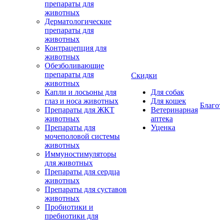
препараты для
животных
Дерматологические
препараты для
животных
Контрацепция для
животных
Обезболивающие
препараты для
Скидки
животных
Капли и лосьоны для
Для собак
глаз и носа животных
Для кошек
Благо
Препараты для ЖКТ
Ветеринарная
животных
аптека
Препараты для
Уценка
мочеполовой системы
животных
Иммуностимуляторы
для животных
Препараты для сердца
животных
Препараты для суставов
животных
Пробиотики и
пребиотики для