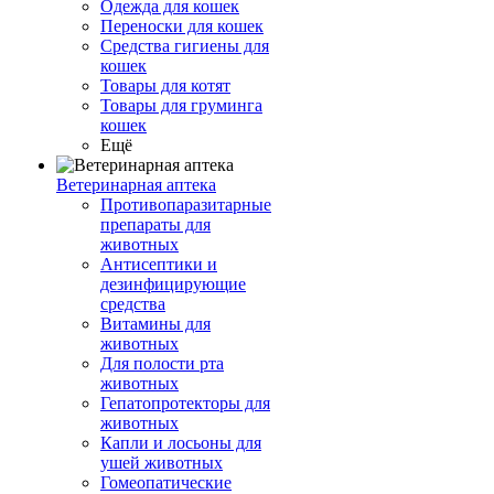
Одежда для кошек
Переноски для кошек
Средства гигиены для
кошек
Товары для котят
Товары для груминга
кошек
Ещё
Ветеринарная аптека
Противопаразитарные
препараты для
животных
Антисептики и
дезинфицирующие
средства
Витамины для
животных
Для полости рта
животных
Гепатопротекторы для
животных
Капли и лосьоны для
ушей животных
Гомеопатические