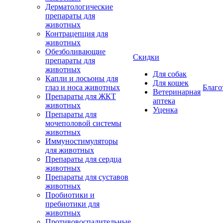
Дерматологические
препараты для
животных
Контрацепция для
животных
Обезболивающие
Скидки
препараты для
животных
Для собак
Капли и лосьоны для
Для кошек
глаз и носа животных
Благо
Ветеринарная
Препараты для ЖКТ
аптека
животных
Уценка
Препараты для
мочеполовой системы
животных
Иммуностимуляторы
для животных
Препараты для сердца
животных
Препараты для суставов
животных
Пробиотики и
пребиотики для
животных
Противовоспалительные