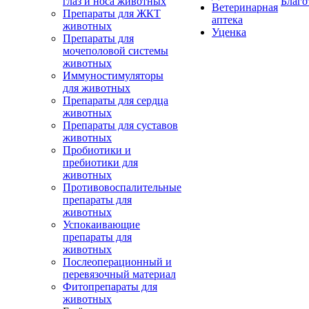
глаз и носа животных
Благо
Ветеринарная
Препараты для ЖКТ
аптека
животных
Уценка
Препараты для
мочеполовой системы
животных
Иммуностимуляторы
для животных
Препараты для сердца
животных
Препараты для суставов
животных
Пробиотики и
пребиотики для
животных
Противовоспалительные
препараты для
животных
Успокаивающие
препараты для
животных
Послеоперационный и
перевязочный материал
Фитопрепараты для
животных