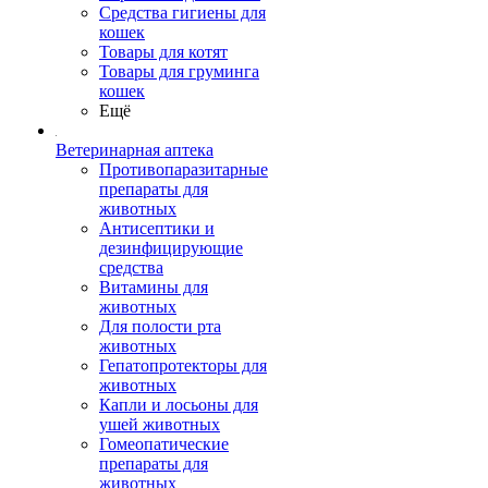
Средства гигиены для
кошек
Товары для котят
Товары для груминга
кошек
Ещё
Ветеринарная аптека
Противопаразитарные
препараты для
животных
Антисептики и
дезинфицирующие
средства
Витамины для
животных
Для полости рта
животных
Гепатопротекторы для
животных
Капли и лосьоны для
ушей животных
Гомеопатические
препараты для
животных