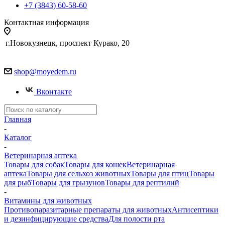
+7 (3843) 60-58-60
Контактная информация
г.Новокузнецк, проспект Курако, 20
shop@moyedem.ru
Вконтакте
Главная
-
Каталог
-
Ветеринарная аптека
Товары для собак
Товары для кошек
Ветеринарная
аптека
Товары для сельхоз животных
Товары для птиц
Товары
для рыб
Товары для грызунов
Товары для рептилий
-
Витамины для животных
Противопаразитарные препараты для животных
Антисептики
и дезинфицирующие средства
Для полости рта