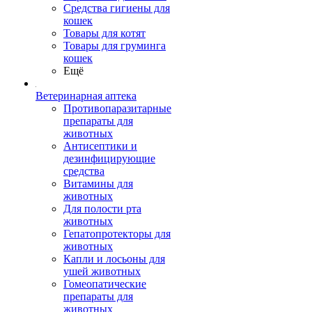
Средства гигиены для
кошек
Товары для котят
Товары для груминга
кошек
Ещё
Ветеринарная аптека
Противопаразитарные
препараты для
животных
Антисептики и
дезинфицирующие
средства
Витамины для
животных
Для полости рта
животных
Гепатопротекторы для
животных
Капли и лосьоны для
ушей животных
Гомеопатические
препараты для
животных