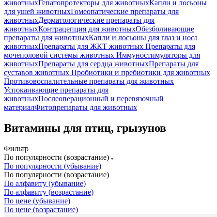
животных
Гепатопротекторы для животных
Капли и лосьоны
для ушей животных
Гомеопатические препараты для
животных
Дерматологические препараты для
животных
Контрацепция для животных
Обезболивающие
препараты для животных
Капли и лосьоны для глаз и носа
животных
Препараты для ЖКТ животных
Препараты для
мочеполовой системы животных
Иммуностимуляторы для
животных
Препараты для сердца животных
Препараты для
суставов животных
Пробиотики и пребиотики для животных
Противовоспалительные препараты для животных
Успокаивающие препараты для
животных
Послеоперационный и перевязочный
материал
Фитопрепараты для животных
Витамины для птиц, грызунов
Фильтр
По популярности (возрастание)
По популярности (убывание)
По популярности (возрастание)
По алфавиту (убывание)
По алфавиту (возрастание)
По цене (убывание)
По цене (возрастание)