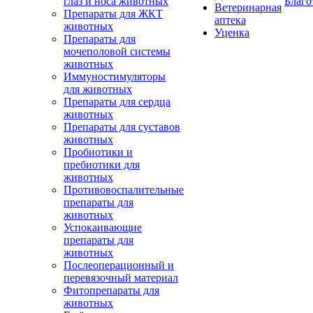
глаз и носа животных
Благо
Ветеринарная
Препараты для ЖКТ
аптека
животных
Уценка
Препараты для
мочеполовой системы
животных
Иммуностимуляторы
для животных
Препараты для сердца
животных
Препараты для суставов
животных
Пробиотики и
пребиотики для
животных
Противовоспалительные
препараты для
животных
Успокаивающие
препараты для
животных
Послеоперационный и
перевязочный материал
Фитопрепараты для
животных