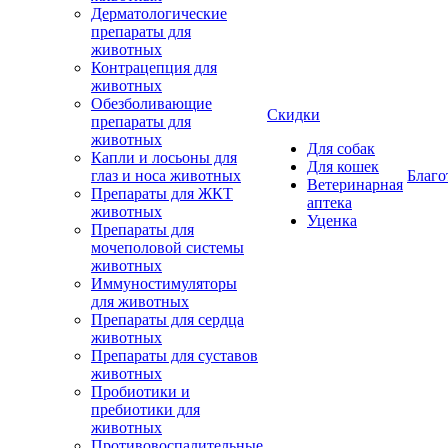
Дерматологические
препараты для
животных
Контрацепция для
животных
Обезболивающие
Скидки
препараты для
животных
Для собак
Капли и лосьоны для
Для кошек
глаз и носа животных
Благо
Ветеринарная
Препараты для ЖКТ
аптека
животных
Уценка
Препараты для
мочеполовой системы
животных
Иммуностимуляторы
для животных
Препараты для сердца
животных
Препараты для суставов
животных
Пробиотики и
пребиотики для
животных
Противовоспалительные