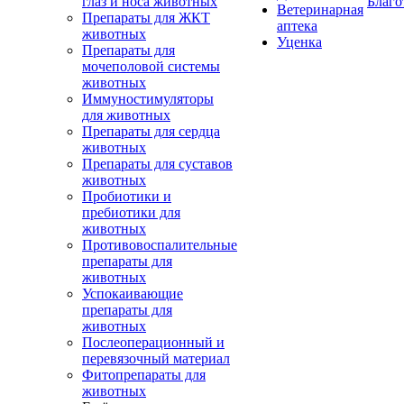
глаз и носа животных
Благо
Ветеринарная
Препараты для ЖКТ
аптека
животных
Уценка
Препараты для
мочеполовой системы
животных
Иммуностимуляторы
для животных
Препараты для сердца
животных
Препараты для суставов
животных
Пробиотики и
пребиотики для
животных
Противовоспалительные
препараты для
животных
Успокаивающие
препараты для
животных
Послеоперационный и
перевязочный материал
Фитопрепараты для
животных