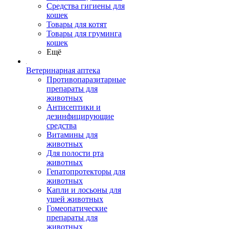
Средства гигиены для
кошек
Товары для котят
Товары для груминга
кошек
Ещё
Ветеринарная аптека
Противопаразитарные
препараты для
животных
Антисептики и
дезинфицирующие
средства
Витамины для
животных
Для полости рта
животных
Гепатопротекторы для
животных
Капли и лосьоны для
ушей животных
Гомеопатические
препараты для
животных