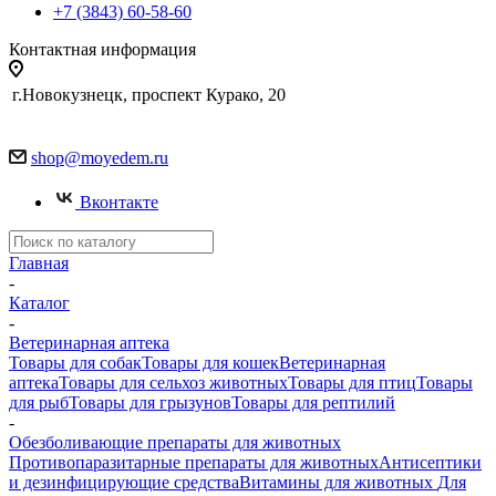
+7 (3843) 60-58-60
Контактная информация
г.Новокузнецк, проспект Курако, 20
shop@moyedem.ru
Вконтакте
Главная
-
Каталог
-
Ветеринарная аптека
Товары для собак
Товары для кошек
Ветеринарная
аптека
Товары для сельхоз животных
Товары для птиц
Товары
для рыб
Товары для грызунов
Товары для рептилий
-
Обезболивающие препараты для животных
Противопаразитарные препараты для животных
Антисептики
и дезинфицирующие средства
Витамины для животных
Для