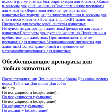
полости рта животных
Гепатопротекторы для животных
Капли
и лосьоны для ушей животных
Гомеопатические препараты
для животных
Дерматологические препараты для
животных
Контрацепция для животных
Капли и лосьоны для
глаз и носа животных
Препараты для ЖКТ животных
Препараты для мочеполовой системы животных
Иммуностимуляторы для животных
Препараты для сердца
животных
Препараты для суставов животных
Пробиотики и
пребиотики для животных
Противовоспалительные
препараты для животных
Успокаивающие препараты для
животных
Послеоперационный и перевязочный
материал
Фитопрепараты для животных
Обезболивающие препараты для
любых животных
После стерилизации
При онкологии
Уколы
Для собак мелких
пород
Таблетки
Для кошек
Для собак
Фильтр
По популярности (возрастание)
По популярности (убывание)
По популярности (возрастание)
По алфавиту (убывание)
По алфавиту (возрастание)