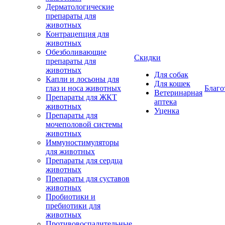
Дерматологические
препараты для
животных
Контрацепция для
животных
Обезболивающие
Скидки
препараты для
животных
Для собак
Капли и лосьоны для
Для кошек
глаз и носа животных
Благо
Ветеринарная
Препараты для ЖКТ
аптека
животных
Уценка
Препараты для
мочеполовой системы
животных
Иммуностимуляторы
для животных
Препараты для сердца
животных
Препараты для суставов
животных
Пробиотики и
пребиотики для
животных
Противовоспалительные