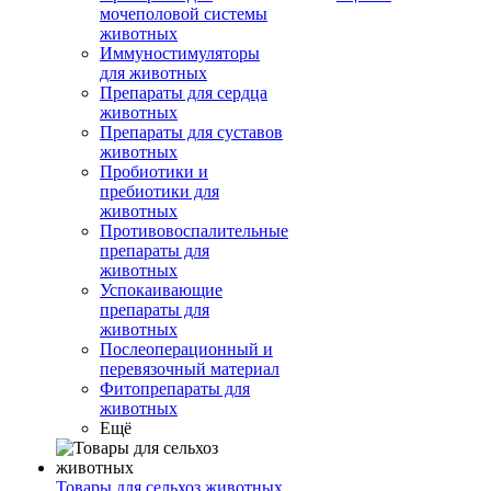
мочеполовой системы
животных
Иммуностимуляторы
для животных
Препараты для сердца
животных
Препараты для суставов
животных
Пробиотики и
пребиотики для
животных
Противовоспалительные
препараты для
животных
Успокаивающие
препараты для
животных
Послеоперационный и
перевязочный материал
Фитопрепараты для
животных
Ещё
Товары для сельхоз животных