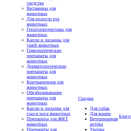
средства
Витамины для
животных
Для полости рта
животных
Гепатопротекторы для
животных
Капли и лосьоны для
ушей животных
Гомеопатические
препараты для
животных
Дерматологические
препараты для
животных
Контрацепция для
животных
Обезболивающие
препараты для
Скидки
животных
Капли и лосьоны для
Для собак
глаз и носа животных
Для кошек
Благо
Препараты для ЖКТ
Ветеринарная
животных
аптека
Препараты для
Уценка