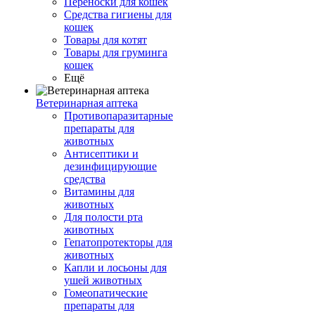
Переноски для кошек
Средства гигиены для
кошек
Товары для котят
Товары для груминга
кошек
Ещё
Ветеринарная аптека
Противопаразитарные
препараты для
животных
Антисептики и
дезинфицирующие
средства
Витамины для
животных
Для полости рта
животных
Гепатопротекторы для
животных
Капли и лосьоны для
ушей животных
Гомеопатические
препараты для