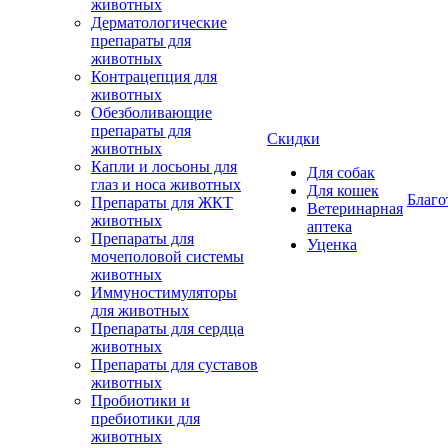
животных
Дерматологические
препараты для
животных
Контрацепция для
животных
Обезболивающие
препараты для
Скидки
животных
Капли и лосьоны для
Для собак
глаз и носа животных
Для кошек
Благо
Препараты для ЖКТ
Ветеринарная
животных
аптека
Препараты для
Уценка
мочеполовой системы
животных
Иммуностимуляторы
для животных
Препараты для сердца
животных
Препараты для суставов
животных
Пробиотики и
пребиотики для
животных