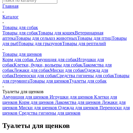
Главная
-
Каталог
-
Товары для собак
Товары для собак
Товары для кошек
Ветеринарная
аптека
Товары для сельхоз животных
Товары для птиц
Товары
для рыб
Товары для грызунов
Товары для рептилий
-
Товары для щенков
Корм для собак
Амуниция для собак
Игрушки для
собак
Клетки, будки, вольеры для собак
Лакомства для
собак
Лежаки для собак
Миски для собак
Одежда для
собак
Переноски для собак
Средства гигиены для собак
Товары
для груминга
Товары для щенков
Туалеты для собак
-
Туалеты для щенков
Амуниция для щенков
Игрушки для щенков
Клетки для
щенков
Корм для щенков
Лакомства для щенков
Лежаки для
щенков
Миски для щенков
Одежда для щенков
Переноски для
щенков
Средства гигиены для щенков
Туалеты для щенков