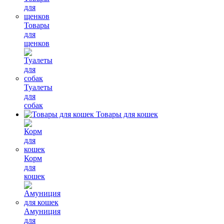
Товары
для
щенков
Туалеты
для
собак
Товары для кошек
Корм
для
кошек
Амуниция
для