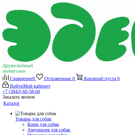
Дружелюбный
зоомагазин
Сравнение
0
Отложенные
0
Корзина
0
пуста
0
Войти
Мой кабинет
+7 (3843) 60-58-60
Заказать звонок
Каталог
Товары для собак
Корм для собак
Амуниция для собак