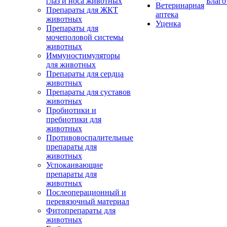
глаз и носа животных
Благо
Ветеринарная
Препараты для ЖКТ
аптека
животных
Уценка
Препараты для
мочеполовой системы
животных
Иммуностимуляторы
для животных
Препараты для сердца
животных
Препараты для суставов
животных
Пробиотики и
пребиотики для
животных
Противовоспалительные
препараты для
животных
Успокаивающие
препараты для
животных
Послеоперационный и
перевязочный материал
Фитопрепараты для
животных