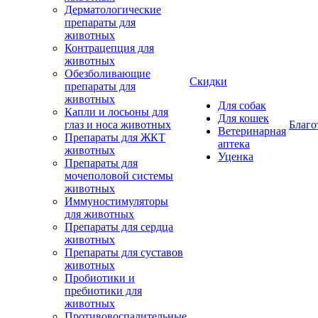
Дерматологические
препараты для
животных
Контрацепция для
животных
Обезболивающие
Скидки
препараты для
животных
Для собак
Капли и лосьоны для
Для кошек
глаз и носа животных
Благо
Ветеринарная
Препараты для ЖКТ
аптека
животных
Уценка
Препараты для
мочеполовой системы
животных
Иммуностимуляторы
для животных
Препараты для сердца
животных
Препараты для суставов
животных
Пробиотики и
пребиотики для
животных
Противовоспалительные