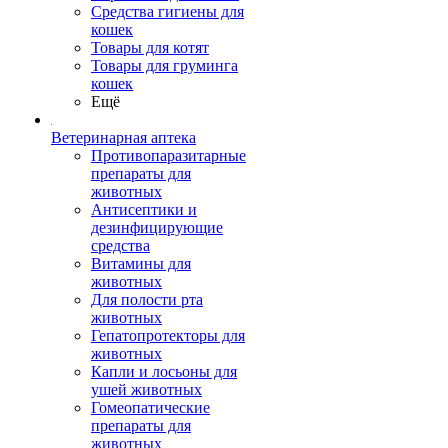
Средства гигиены для
кошек
Товары для котят
Товары для груминга
кошек
Ещё
Ветеринарная аптека
Противопаразитарные
препараты для
животных
Антисептики и
дезинфицирующие
средства
Витамины для
животных
Для полости рта
животных
Гепатопротекторы для
животных
Капли и лосьоны для
ушей животных
Гомеопатические
препараты для
животных