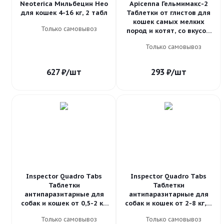
Neoterica Мильбецин Нео
Apicenna Гельмимакс-2
для кошек 4-16 кг, 2 табл
Таблетки от глистов для
кошек самых мелких
Только самовывоз
пород и котят, со вкусом
курицы, 2 табл*60 мг
Только самовывоз
627
₽
/шт
293
₽
/шт
Inspector Quadro Tabs
Inspector Quadro Tabs
Таблетки
Таблетки
антипаразитарные для
антипаразитарные для
собак и кошек от 0,5-2 кг,
собак и кошек от 2-8 кг, 4
4 таб
таб
Только самовывоз
Только самовывоз