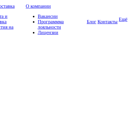
оставка
О компании
та и
Вакансии
Ещё
вка
Программма
Блог
Контакты
тия на
лояльности
Лицензии