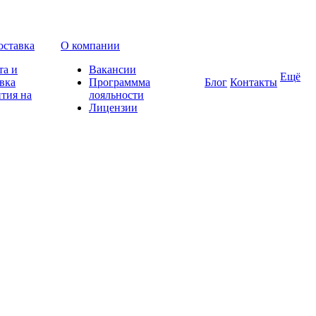
оставка
О компании
та и
Вакансии
Ещё
вка
Программма
Блог
Контакты
тия на
лояльности
Лицензии