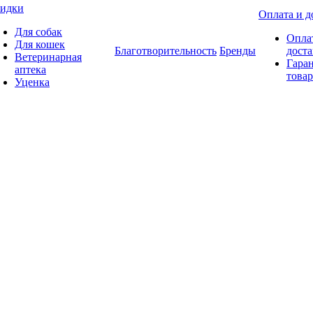
идки
Оплата и д
Для собак
Опла
Для кошек
Благотворительность
Бренды
доста
Ветеринарная
Гаран
аптека
товар
Уценка