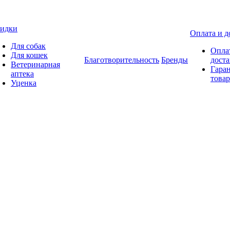
идки
Оплата и д
Для собак
Опла
Для кошек
Благотворительность
Бренды
доста
Ветеринарная
Гаран
аптека
товар
Уценка