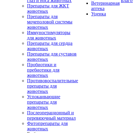
глаз и носа животных
Благо
Ветеринарная
Препараты для ЖКТ
аптека
животных
Уценка
Препараты для
мочеполовой системы
животных
Иммуностимуляторы
для животных
Препараты для сердца
животных
Препараты для суставов
животных
Пробиотики и
пребиотики для
животных
Противовоспалительные
препараты для
животных
Успокаивающие
препараты для
животных
Послеоперационный и
перевязочный материал
Фитопрепараты для
животных