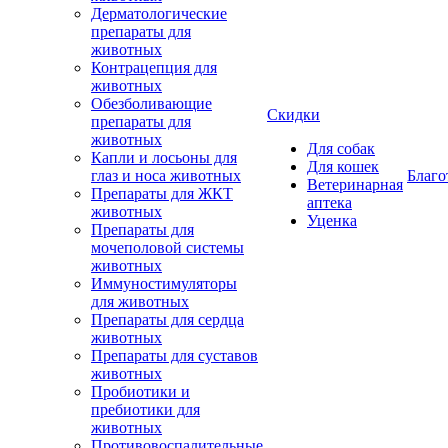
Дерматологические
препараты для
животных
Контрацепция для
животных
Обезболивающие
Скидки
препараты для
животных
Для собак
Капли и лосьоны для
Для кошек
глаз и носа животных
Благо
Ветеринарная
Препараты для ЖКТ
аптека
животных
Уценка
Препараты для
мочеполовой системы
животных
Иммуностимуляторы
для животных
Препараты для сердца
животных
Препараты для суставов
животных
Пробиотики и
пребиотики для
животных
Противовоспалительные