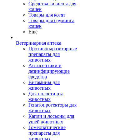
Средства гигиены для
кошек
Товары для котят
Товары для груминга
кошек
Ещё
Ветеринарная аптека
Противопаразитарные
препараты для
животных
Антисептики и
дезинфицирующие
средства
Витамины для
животных
Для полости рта
животных
Гепатопротекторы для
животных
Капли и лосьоны для
ушей животных
Гомеопатические
препараты для
животных