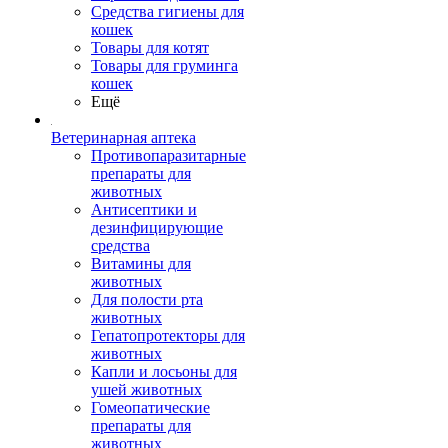
Средства гигиены для
кошек
Товары для котят
Товары для груминга
кошек
Ещё
Ветеринарная аптека
Противопаразитарные
препараты для
животных
Антисептики и
дезинфицирующие
средства
Витамины для
животных
Для полости рта
животных
Гепатопротекторы для
животных
Капли и лосьоны для
ушей животных
Гомеопатические
препараты для
животных