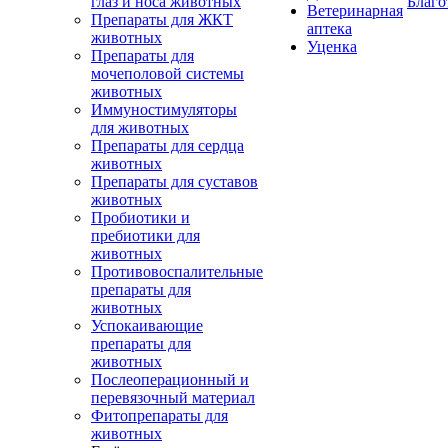
глаз и носа животных
Благо
Ветеринарная
Препараты для ЖКТ
аптека
животных
Уценка
Препараты для
мочеполовой системы
животных
Иммуностимуляторы
для животных
Препараты для сердца
животных
Препараты для суставов
животных
Пробиотики и
пребиотики для
животных
Противовоспалительные
препараты для
животных
Успокаивающие
препараты для
животных
Послеоперационный и
перевязочный материал
Фитопрепараты для
животных