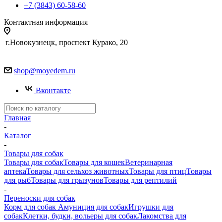
+7 (3843) 60-58-60
Контактная информация
г.Новокузнецк, проспект Курако, 20
shop@moyedem.ru
Вконтакте
Главная
-
Каталог
-
Товары для собак
Товары для собак
Товары для кошек
Ветеринарная
аптека
Товары для сельхоз животных
Товары для птиц
Товары
для рыб
Товары для грызунов
Товары для рептилий
-
Переноски для собак
Корм для собак
Амуниция для собак
Игрушки для
собак
Клетки, будки, вольеры для собак
Лакомства для