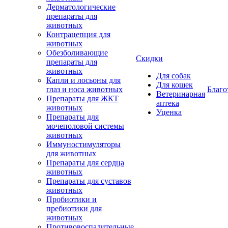
Дерматологические
препараты для
животных
Контрацепция для
животных
Обезболивающие
Скидки
препараты для
животных
Для собак
Капли и лосьоны для
Для кошек
глаз и носа животных
Благо
Ветеринарная
Препараты для ЖКТ
аптека
животных
Уценка
Препараты для
мочеполовой системы
животных
Иммуностимуляторы
для животных
Препараты для сердца
животных
Препараты для суставов
животных
Пробиотики и
пребиотики для
животных
Противовоспалительные