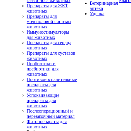
глаз и носа животных
Благо
Ветеринарная
Препараты для ЖКТ
аптека
животных
Уценка
Препараты для
мочеполовой системы
животных
Иммуностимуляторы
для животных
Препараты для сердца
животных
Препараты для суставов
животных
Пробиотики и
пребиотики для
животных
Противовоспалительные
препараты для
животных
Успокаивающие
препараты для
животных
Послеоперационный и
перевязочный материал
Фитопрепараты для
животных