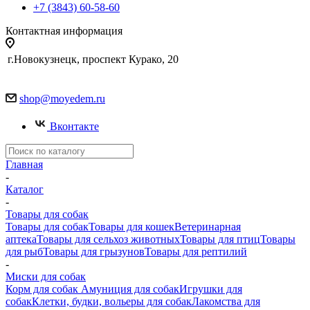
+7 (3843) 60-58-60
Контактная информация
г.Новокузнецк, проспект Курако, 20
shop@moyedem.ru
Вконтакте
Главная
-
Каталог
-
Товары для собак
Товары для собак
Товары для кошек
Ветеринарная
аптека
Товары для сельхоз животных
Товары для птиц
Товары
для рыб
Товары для грызунов
Товары для рептилий
-
Миски для собак
Корм для собак
Амуниция для собак
Игрушки для
собак
Клетки, будки, вольеры для собак
Лакомства для