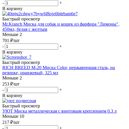
-
+
В корзину
Быстрый просмотр
Mr.Kranch Миска для собак и кошек из фарфора "Лимоны",
450мл, белая с желтым
Меньше 2
701
₽
/шт
-
+
В корзину
Быстрый просмотр
RICH BREED М-20 Миска Color, нержавеющая сталь, на
резинке, оранжевый, 325 мл
Меньше 2
253
₽
/шт
-
+
В корзину
Быстрый просмотр
УЮТ Миска металлическая с винтовым креплением 0.3 л
Меньше 10
217
₽
/шт
-
+