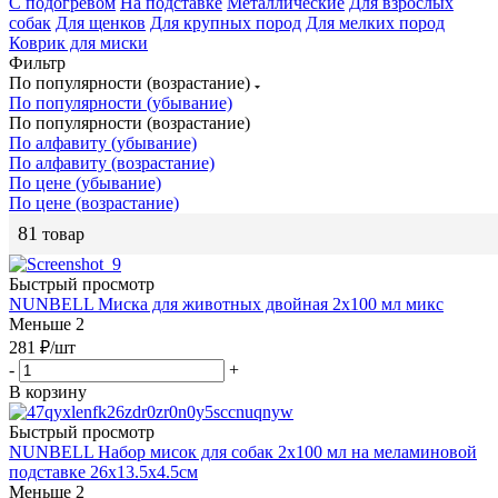
С подогревом
На подставке
Металлические
Для взрослых
собак
Для щенков
Для крупных пород
Для мелких пород
Коврик для миски
Фильтр
По популярности (возрастание)
По популярности (убывание)
По популярности (возрастание)
По алфавиту (убывание)
По алфавиту (возрастание)
По цене (убывание)
По цене (возрастание)
81
товар
Быстрый просмотр
NUNBELL Миска для животных двойная 2х100 мл микс
Меньше 2
281
₽
/шт
-
+
В корзину
Быстрый просмотр
NUNBELL Набор мисок для собак 2х100 мл на меламиновой
подставке 26х13.5х4.5см
Меньше 2