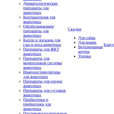
Дерматологические
препараты для
животных
Контрацепция для
животных
Обезболивающие
Скидки
препараты для
животных
Для собак
Капли и лосьоны для
Для кошек
глаз и носа животных
Благо
Ветеринарная
Препараты для ЖКТ
аптека
животных
Уценка
Препараты для
мочеполовой системы
животных
Иммуностимуляторы
для животных
Препараты для сердца
животных
Препараты для суставов
животных
Пробиотики и
пребиотики для
животных
Противовоспалительные