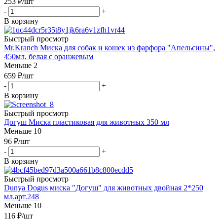
253
₽
/шт
-
+
В корзину
Быстрый просмотр
Mr.Kranch Миска для собак и кошек из фарфора "Апельсины",
450мл, белая с оранжевым
Меньше 2
659
₽
/шт
-
+
В корзину
Быстрый просмотр
Догуш Миска пластиковая для животных 350 мл
Меньше 10
96
₽
/шт
-
+
В корзину
Быстрый просмотр
Dunya Dogus миска "Догуш" для животных двойная 2*250
мл.арт.248
Меньше 10
116
₽
/шт