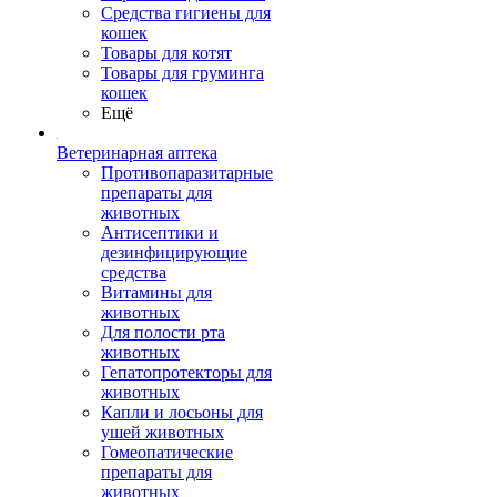
Средства гигиены для
кошек
Товары для котят
Товары для груминга
кошек
Ещё
Ветеринарная аптека
Противопаразитарные
препараты для
животных
Антисептики и
дезинфицирующие
средства
Витамины для
животных
Для полости рта
животных
Гепатопротекторы для
животных
Капли и лосьоны для
ушей животных
Гомеопатические
препараты для
животных