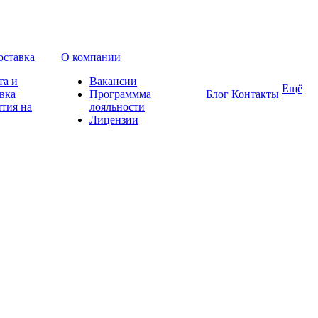
оставка
О компании
та и
Вакансии
Ещё
вка
Программма
Блог
Контакты
тия на
лояльности
Лицензии