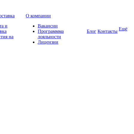
оставка
О компании
та и
Вакансии
Ещё
вка
Программма
Блог
Контакты
тия на
лояльности
Лицензии