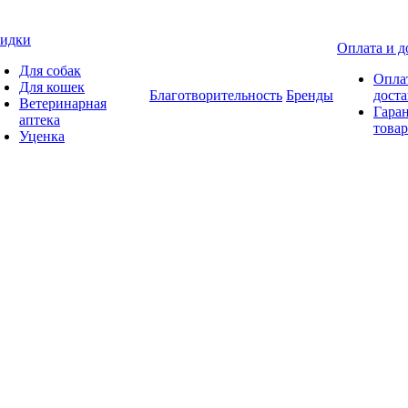
идки
Оплата и д
Для собак
Опла
Для кошек
Благотворительность
Бренды
доста
Ветеринарная
Гаран
аптека
товар
Уценка