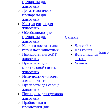
препараты для
животных
Дерматологические
препараты для
животных
Контрацепция для
животных
Обезболивающие
препараты для
Скидки
животных
Капли и лосьоны для
Для собак
глаз и носа животных
Для кошек
Благо
Препараты для ЖКТ
Ветеринарная
животных
аптека
Препараты для
Уценка
мочеполовой системы
животных
Иммуностимуляторы
для животных
Препараты для сердца
животных
Препараты для суставов
животных
Пробиотики и
пребиотики для