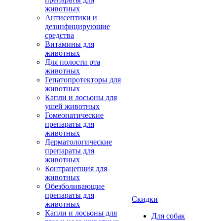
животных
Антисептики и
дезинфицирующие
средства
Витамины для
животных
Для полости рта
животных
Гепатопротекторы для
животных
Капли и лосьоны для
ушей животных
Гомеопатические
препараты для
животных
Дерматологические
препараты для
животных
Контрацепция для
животных
Обезболивающие
препараты для
Скидки
животных
Капли и лосьоны для
Для собак