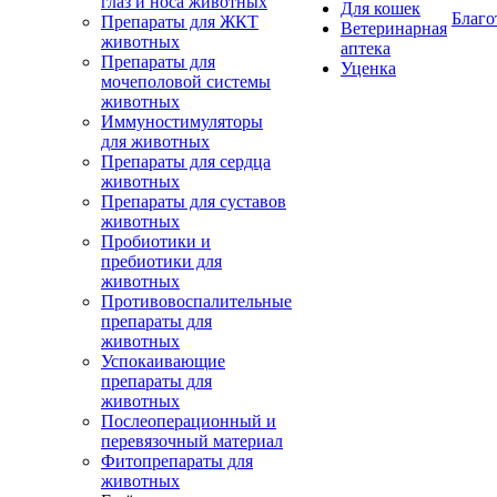
глаз и носа животных
Для кошек
Благо
Препараты для ЖКТ
Ветеринарная
животных
аптека
Препараты для
Уценка
мочеполовой системы
животных
Иммуностимуляторы
для животных
Препараты для сердца
животных
Препараты для суставов
животных
Пробиотики и
пребиотики для
животных
Противовоспалительные
препараты для
животных
Успокаивающие
препараты для
животных
Послеоперационный и
перевязочный материал
Фитопрепараты для
животных