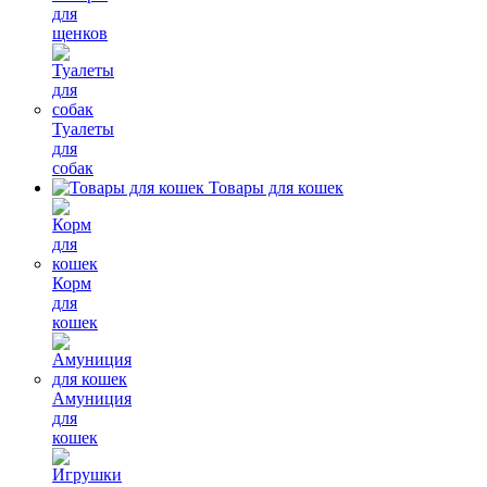
для
щенков
Туалеты
для
собак
Товары для кошек
Корм
для
кошек
Амуниция
для
кошек