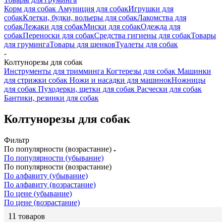
Корм для собак
Амуниция для собак
Игрушки для
собак
Клетки, будки, вольеры для собак
Лакомства для
собак
Лежаки для собак
Миски для собак
Одежда для
собак
Переноски для собак
Средства гигиены для собак
Товары
для груминга
Товары для щенков
Туалеты для собак
-
Колтунорезы для собак
Инструменты для тримминга
Когтерезы для собак
Машинки
для стрижки собак
Ножи и насадки для машинок
Ножницы
для собак
Пуходерки, щетки для собак
Расчески для собак
Бантики, резинки для собак
Колтунорезы для собак
Фильтр
По популярности (возрастание)
По популярности (убывание)
По популярности (возрастание)
По алфавиту (убывание)
По алфавиту (возрастание)
По цене (убывание)
По цене (возрастание)
11
товаров