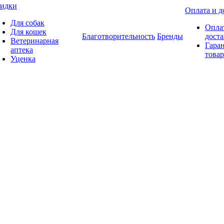
идки
Оплата и д
Для собак
Опла
Для кошек
Благотворительность
Бренды
доста
Ветеринарная
Гаран
аптека
товар
Уценка