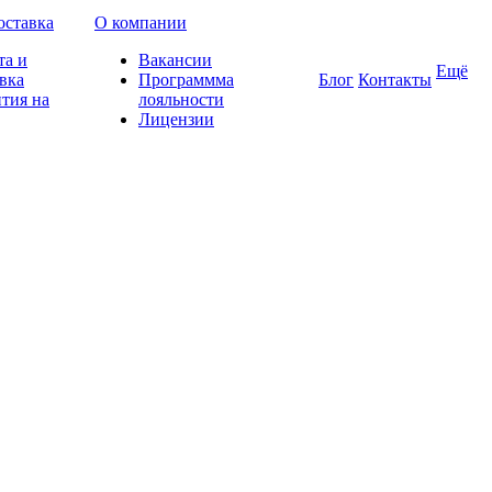
оставка
О компании
та и
Вакансии
Ещё
вка
Программма
Блог
Контакты
тия на
лояльности
Лицензии