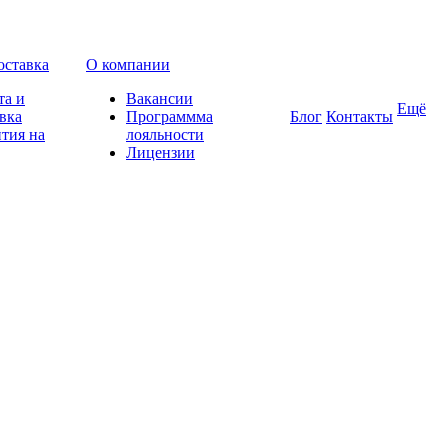
оставка
О компании
та и
Вакансии
Ещё
вка
Программма
Блог
Контакты
тия на
лояльности
Лицензии