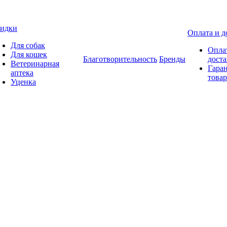
идки
Оплата и д
Для собак
Опла
Для кошек
Благотворительность
Бренды
доста
Ветеринарная
Гаран
аптека
товар
Уценка