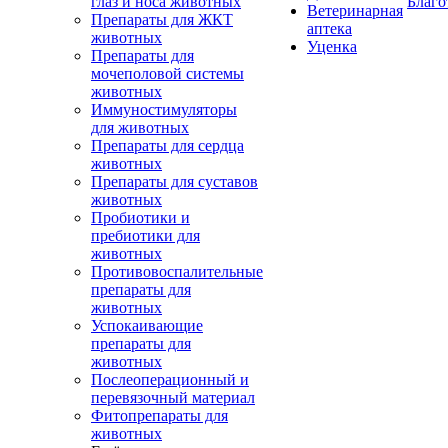
глаз и носа животных
Благо
Ветеринарная
Препараты для ЖКТ
аптека
животных
Уценка
Препараты для
мочеполовой системы
животных
Иммуностимуляторы
для животных
Препараты для сердца
животных
Препараты для суставов
животных
Пробиотики и
пребиотики для
животных
Противовоспалительные
препараты для
животных
Успокаивающие
препараты для
животных
Послеоперационный и
перевязочный материал
Фитопрепараты для
животных