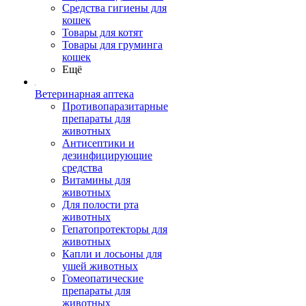
Средства гигиены для
кошек
Товары для котят
Товары для груминга
кошек
Ещё
Ветеринарная аптека
Противопаразитарные
препараты для
животных
Антисептики и
дезинфицирующие
средства
Витамины для
животных
Для полости рта
животных
Гепатопротекторы для
животных
Капли и лосьоны для
ушей животных
Гомеопатические
препараты для
животных