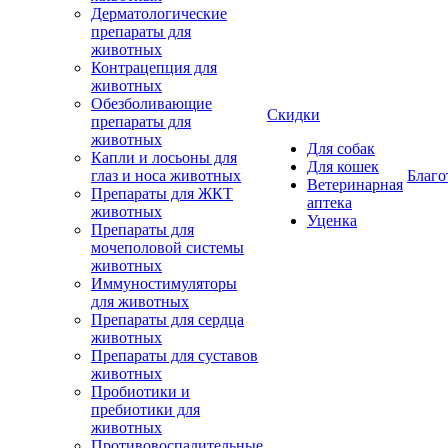
Дерматологические
препараты для
животных
Контрацепция для
животных
Обезболивающие
Скидки
препараты для
животных
Для собак
Капли и лосьоны для
Для кошек
глаз и носа животных
Благо
Ветеринарная
Препараты для ЖКТ
аптека
животных
Уценка
Препараты для
мочеполовой системы
животных
Иммуностимуляторы
для животных
Препараты для сердца
животных
Препараты для суставов
животных
Пробиотики и
пребиотики для
животных
Противовоспалительные