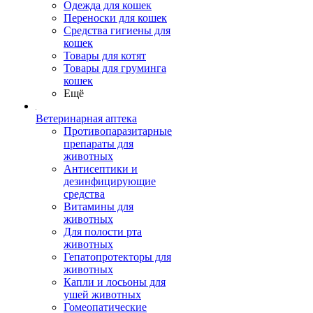
Одежда для кошек
Переноски для кошек
Средства гигиены для
кошек
Товары для котят
Товары для груминга
кошек
Ещё
Ветеринарная аптека
Противопаразитарные
препараты для
животных
Антисептики и
дезинфицирующие
средства
Витамины для
животных
Для полости рта
животных
Гепатопротекторы для
животных
Капли и лосьоны для
ушей животных
Гомеопатические