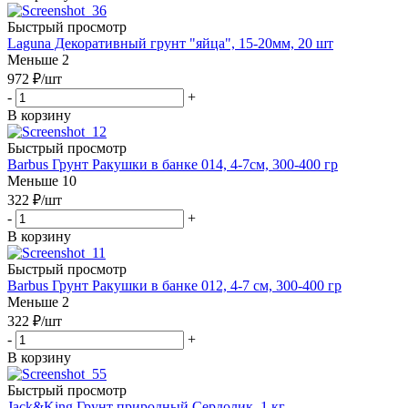
Быстрый просмотр
Laguna Декоративный грунт "яйца", 15-20мм, 20 шт
Меньше 2
972
₽
/шт
-
+
В корзину
Быстрый просмотр
Barbus Грунт Ракушки в банке 014, 4-7см, 300-400 гр
Меньше 10
322
₽
/шт
-
+
В корзину
Быстрый просмотр
Barbus Грунт Ракушки в банке 012, 4-7 см, 300-400 гр
Меньше 2
322
₽
/шт
-
+
В корзину
Быстрый просмотр
Jack&King Грунт природный Сердолик, 1 кг