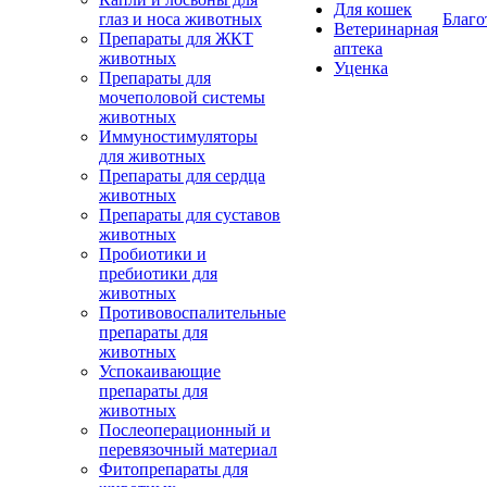
Для кошек
глаз и носа животных
Благо
Ветеринарная
Препараты для ЖКТ
аптека
животных
Уценка
Препараты для
мочеполовой системы
животных
Иммуностимуляторы
для животных
Препараты для сердца
животных
Препараты для суставов
животных
Пробиотики и
пребиотики для
животных
Противовоспалительные
препараты для
животных
Успокаивающие
препараты для
животных
Послеоперационный и
перевязочный материал
Фитопрепараты для