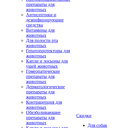
препараты для
животных
Антисептики и
дезинфицирующие
средства
Витамины для
животных
Для полости рта
животных
Гепатопротекторы для
животных
Капли и лосьоны для
ушей животных
Гомеопатические
препараты для
животных
Дерматологические
препараты для
животных
Контрацепция для
животных
Обезболивающие
Скидки
препараты для
животных
Для собак
Капли и лосьоны для