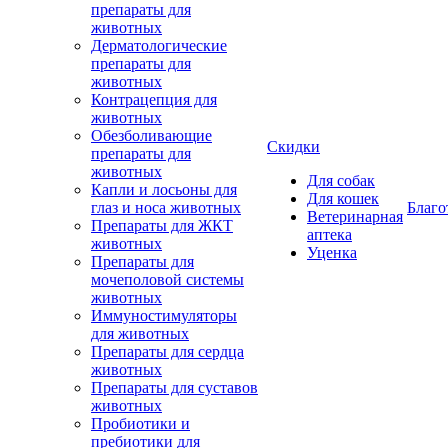
препараты для
животных
Дерматологические
препараты для
животных
Контрацепция для
животных
Обезболивающие
Скидки
препараты для
животных
Для собак
Капли и лосьоны для
Для кошек
глаз и носа животных
Благо
Ветеринарная
Препараты для ЖКТ
аптека
животных
Уценка
Препараты для
мочеполовой системы
животных
Иммуностимуляторы
для животных
Препараты для сердца
животных
Препараты для суставов
животных
Пробиотики и
пребиотики для