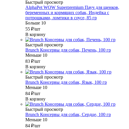
Быстрый просмотр
AlphaPet WOW Superpremium Пауч для щенков,
беременных и кормящих собак, Индейка с
потрошками, ломтики в соусе, 85 гр
Больше 10
55
₽
/шт
В корзину
Быстрый просмотр
Brunch Консервы для собак, Печень, 100 гр
Меньше 10
83
₽
/шт
В корзину
Быстрый просмотр
Brunch Консервы для собак, Язык, 100 гр
Меньше 10
84
₽
/шт
В корзину
Быстрый просмотр
Brunch Консервы для собак, Сердце, 100 гр
Меньше 10
84
₽
/шт