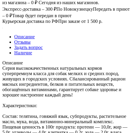
из магазина – 0 ₽
Сегодня из наших магазинов.
Экспресс-доставка – 300 ₽
По Новокузнецку
Передать в приют
– 0 ₽
Товар будет передан в приют
Курьерская доставка по РФ
При заказе от 1 500 р.
Описание
Отзывы
Задать вопрос
Наличие
Описание
Серия высококачественных натуральных кормов
суперпремиум класса для собак мелких и средних пород,
живущих в городских условиях. Сбалансированный рацион
мясных ингредиентов, белков и питательных веществ,
обогащённых витаминами, гарантирует собаке здоровье и
хорошее настроение каждый день!
Характеристики:
Состав: телятина, говяжий язык, субпродукты, растительное
масло, мука, вода, витаминно-минеральный комплекс.
Пищевая ценность в 100г продукта: протеин — 10,0г, жир —
5,0г, углеводы — 4,0г, клетчатка — 0,2г, зола — 2,0г, влага