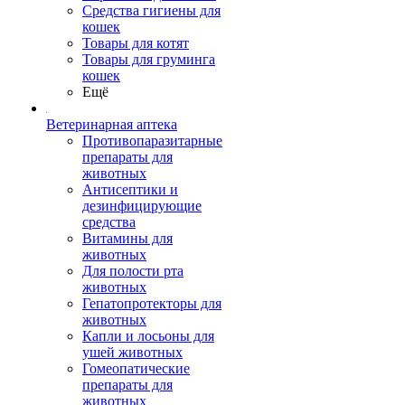
Средства гигиены для
кошек
Товары для котят
Товары для груминга
кошек
Ещё
Ветеринарная аптека
Противопаразитарные
препараты для
животных
Антисептики и
дезинфицирующие
средства
Витамины для
животных
Для полости рта
животных
Гепатопротекторы для
животных
Капли и лосьоны для
ушей животных
Гомеопатические
препараты для
животных