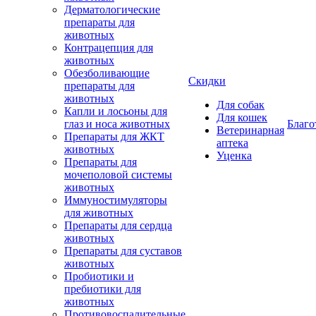
Дерматологические
препараты для
животных
Контрацепция для
животных
Обезболивающие
Скидки
препараты для
животных
Для собак
Капли и лосьоны для
Для кошек
глаз и носа животных
Благо
Ветеринарная
Препараты для ЖКТ
аптека
животных
Уценка
Препараты для
мочеполовой системы
животных
Иммуностимуляторы
для животных
Препараты для сердца
животных
Препараты для суставов
животных
Пробиотики и
пребиотики для
животных
Противовоспалительные