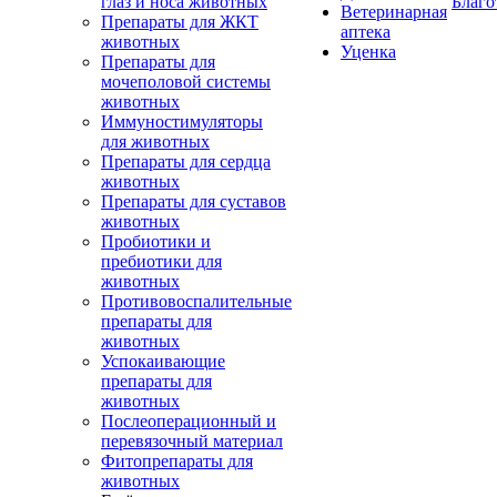
глаз и носа животных
Благо
Ветеринарная
Препараты для ЖКТ
аптека
животных
Уценка
Препараты для
мочеполовой системы
животных
Иммуностимуляторы
для животных
Препараты для сердца
животных
Препараты для суставов
животных
Пробиотики и
пребиотики для
животных
Противовоспалительные
препараты для
животных
Успокаивающие
препараты для
животных
Послеоперационный и
перевязочный материал
Фитопрепараты для
животных