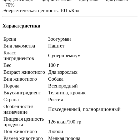
−70%.
Энергетическая ценность: 101 кКал.
Характеристики
Бренд
Зоогурман
Вид лакомства
Паштет
Класс
Суперпремиум
ингридиентов
Вес
100 г
Возраст животного
Для взрослых
Вид животного
Собака
Порода
Всепородный
Вкус/ингридиент
Телятина, кролик
Страна
Россия
Особенности/
Повседневный, полнорационный
назначение
Пищевая ценность
126 ккал/100 гр
продукта
Пол животного
Любой
Размер животного
Мелкая порода