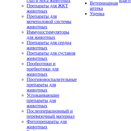
глаз и носа животных
Благо
Ветеринарная
Препараты для ЖКТ
аптека
животных
Уценка
Препараты для
мочеполовой системы
животных
Иммуностимуляторы
для животных
Препараты для сердца
животных
Препараты для суставов
животных
Пробиотики и
пребиотики для
животных
Противовоспалительные
препараты для
животных
Успокаивающие
препараты для
животных
Послеоперационный и
перевязочный материал
Фитопрепараты для
животных