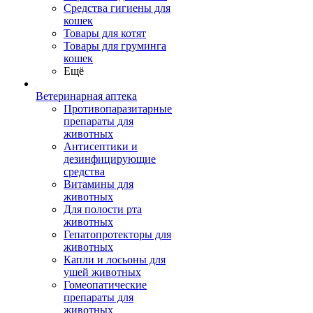
Средства гигиены для
кошек
Товары для котят
Товары для груминга
кошек
Ещё
Ветеринарная аптека
Противопаразитарные
препараты для
животных
Антисептики и
дезинфицирующие
средства
Витамины для
животных
Для полости рта
животных
Гепатопротекторы для
животных
Капли и лосьоны для
ушей животных
Гомеопатические
препараты для
животных