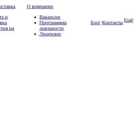
оставка
О компании
та и
Вакансии
Ещё
вка
Программма
Блог
Контакты
тия на
лояльности
Лицензии