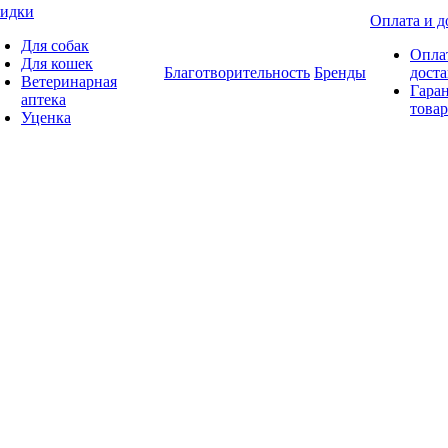
идки
Оплата и д
Для собак
Опла
Для кошек
Благотворительность
Бренды
доста
Ветеринарная
Гаран
аптека
товар
Уценка