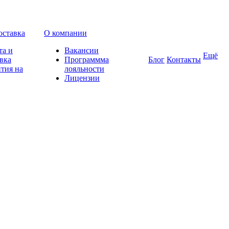
оставка
О компании
та и
Вакансии
Ещё
вка
Программма
Блог
Контакты
тия на
лояльности
Лицензии