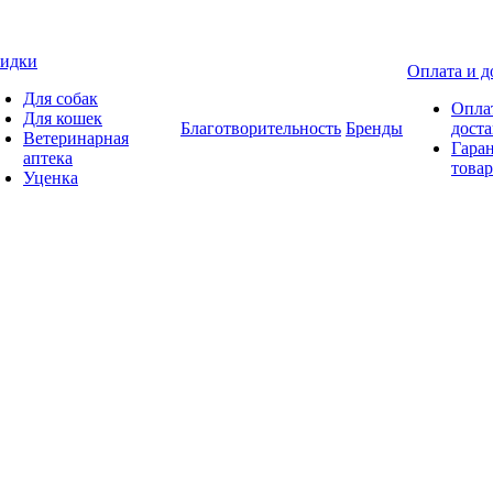
идки
Оплата и д
Для собак
Опла
Для кошек
Благотворительность
Бренды
доста
Ветеринарная
Гаран
аптека
товар
Уценка