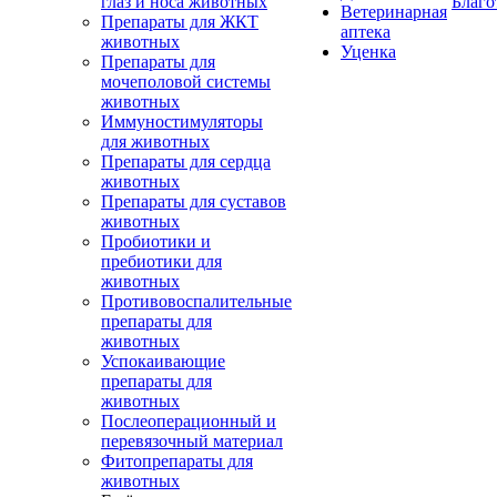
глаз и носа животных
Благо
Ветеринарная
Препараты для ЖКТ
аптека
животных
Уценка
Препараты для
мочеполовой системы
животных
Иммуностимуляторы
для животных
Препараты для сердца
животных
Препараты для суставов
животных
Пробиотики и
пребиотики для
животных
Противовоспалительные
препараты для
животных
Успокаивающие
препараты для
животных
Послеоперационный и
перевязочный материал
Фитопрепараты для
животных