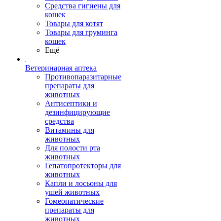
Средства гигиены для
кошек
Товары для котят
Товары для груминга
кошек
Ещё
Ветеринарная аптека
Противопаразитарные
препараты для
животных
Антисептики и
дезинфицирующие
средства
Витамины для
животных
Для полости рта
животных
Гепатопротекторы для
животных
Капли и лосьоны для
ушей животных
Гомеопатические
препараты для
животных