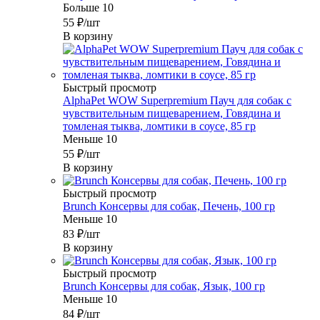
Больше 10
55
₽
/шт
В корзину
Быстрый просмотр
AlphaPet WOW Superpremium Пауч для собак с
чувствительным пищеварением, Говядина и
томленая тыква, ломтики в соусе, 85 гр
Меньше 10
55
₽
/шт
В корзину
Быстрый просмотр
Brunch Консервы для собак, Печень, 100 гр
Меньше 10
83
₽
/шт
В корзину
Быстрый просмотр
Brunch Консервы для собак, Язык, 100 гр
Меньше 10
84
₽
/шт