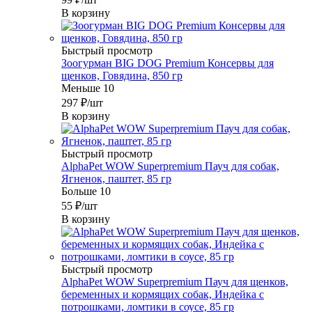
В корзину
Быстрый просмотр
Зоогурман BIG DOG Premium Консервы для
щенков, Говядина, 850 гр
Меньше 10
297
₽
/шт
В корзину
Быстрый просмотр
AlphaPet WOW Superpremium Пауч для собак,
Ягненок, паштет, 85 гр
Больше 10
55
₽
/шт
В корзину
Быстрый просмотр
AlphaPet WOW Superpremium Пауч для щенков,
беременных и кормящих собак, Индейка с
потрошками, ломтики в соусе, 85 гр