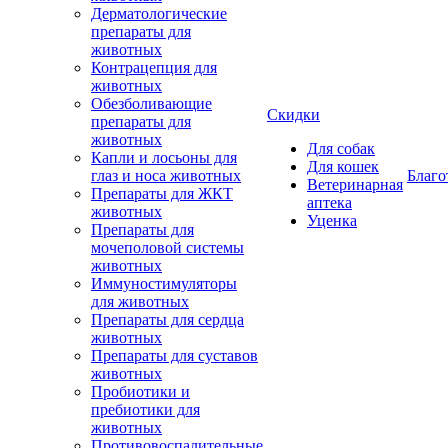
Дерматологические
препараты для
животных
Контрацепция для
животных
Обезболивающие
Скидки
препараты для
животных
Для собак
Капли и лосьоны для
Для кошек
глаз и носа животных
Благо
Ветеринарная
Препараты для ЖКТ
аптека
животных
Уценка
Препараты для
мочеполовой системы
животных
Иммуностимуляторы
для животных
Препараты для сердца
животных
Препараты для суставов
животных
Пробиотики и
пребиотики для
животных
Противовоспалительные