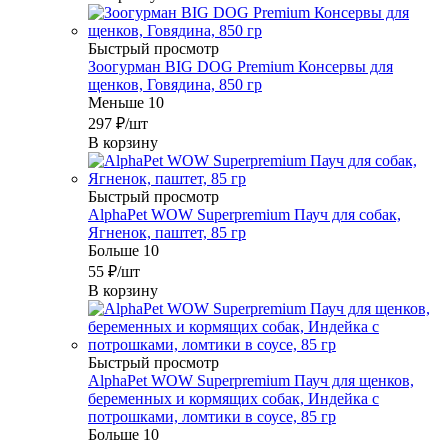
Быстрый просмотр
Зоогурман BIG DOG Premium Консервы для
щенков, Говядина, 850 гр
Меньше 10
297
₽
/шт
В корзину
Быстрый просмотр
AlphaPet WOW Superpremium Пауч для собак,
Ягненок, паштет, 85 гр
Больше 10
55
₽
/шт
В корзину
Быстрый просмотр
AlphaPet WOW Superpremium Пауч для щенков,
беременных и кормящих собак, Индейка с
потрошками, ломтики в соусе, 85 гр
Больше 10