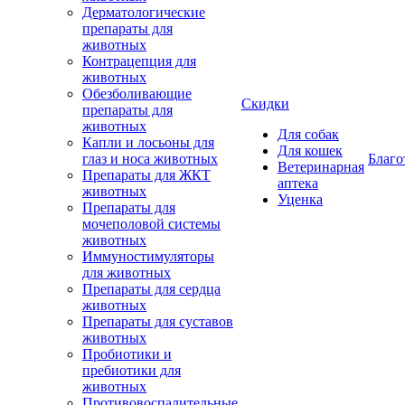
Дерматологические
препараты для
животных
Контрацепция для
животных
Обезболивающие
Скидки
препараты для
животных
Для собак
Капли и лосьоны для
Для кошек
глаз и носа животных
Благо
Ветеринарная
Препараты для ЖКТ
аптека
животных
Уценка
Препараты для
мочеполовой системы
животных
Иммуностимуляторы
для животных
Препараты для сердца
животных
Препараты для суставов
животных
Пробиотики и
пребиотики для
животных
Противовоспалительные