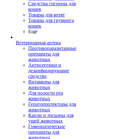
Средства гигиены для
кошек
Товары для котят
Товары для груминга
кошек
Ещё
Ветеринарная аптека
Противопаразитарные
препараты для
животных
Антисептики и
дезинфицирующие
средства
Витамины для
животных
Для полости рта
животных
Гепатопротекторы для
животных
Капли и лосьоны для
ушей животных
Гомеопатические
препараты для
животных