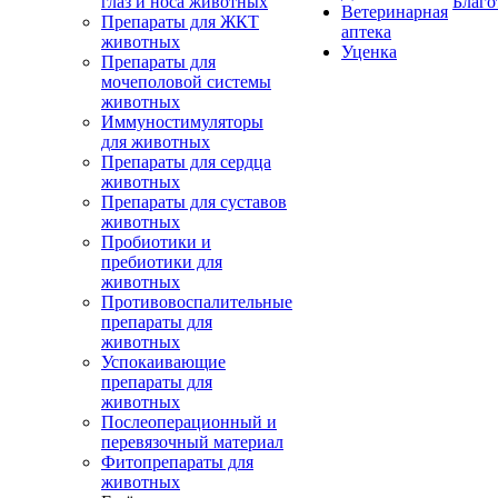
глаз и носа животных
Благо
Ветеринарная
Препараты для ЖКТ
аптека
животных
Уценка
Препараты для
мочеполовой системы
животных
Иммуностимуляторы
для животных
Препараты для сердца
животных
Препараты для суставов
животных
Пробиотики и
пребиотики для
животных
Противовоспалительные
препараты для
животных
Успокаивающие
препараты для
животных
Послеоперационный и
перевязочный материал
Фитопрепараты для
животных