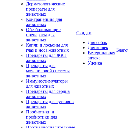
Дерматологические
препараты для
животных
Контрацепция для
животных
Обезболивающие
Скидки
препараты для
животных
Для собак
Капли и лосьоны для
Для кошек
глаз и носа животных
Благо
Ветеринарная
Препараты для ЖКТ
аптека
животных
Уценка
Препараты для
мочеполовой системы
животных
Иммуностимуляторы
для животных
Препараты для сердца
животных
Препараты для суставов
животных
Пробиотики и
пребиотики для
животных
Противовоспалительные