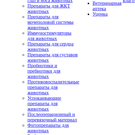
глаз и носа животных
Благо
Ветеринарная
Препараты для ЖКТ
аптека
животных
Уценка
Препараты для
мочеполовой системы
животных
Иммуностимуляторы
для животных
Препараты для сердца
животных
Препараты для суставов
животных
Пробиотики и
пребиотики для
животных
Противовоспалительные
препараты для
животных
Успокаивающие
препараты для
животных
Послеоперационный и
перевязочный материал
Фитопрепараты для
животных