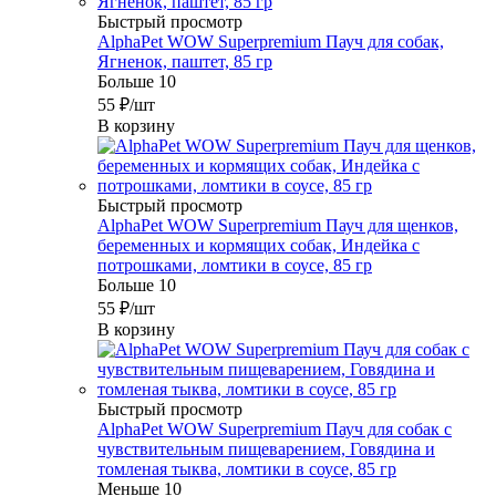
Быстрый просмотр
AlphaPet WOW Superpremium Пауч для собак,
Ягненок, паштет, 85 гр
Больше 10
55
₽
/шт
В корзину
Быстрый просмотр
AlphaPet WOW Superpremium Пауч для щенков,
беременных и кормящих собак, Индейка с
потрошками, ломтики в соусе, 85 гр
Больше 10
55
₽
/шт
В корзину
Быстрый просмотр
AlphaPet WOW Superpremium Пауч для собак с
чувствительным пищеварением, Говядина и
томленая тыква, ломтики в соусе, 85 гр
Меньше 10