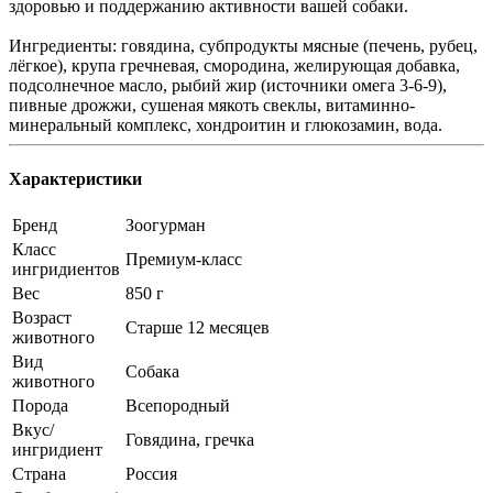
здоровью и поддержанию активности вашей собаки.
Ингредиенты: говядина, субпродукты мясные (печень, рубец,
лёгкое), крупа гречневая, смородина, желирующая добавка,
подсолнечное масло, рыбий жир (источники омега 3-6-9),
пивные дрожжи, сушеная мякоть свеклы, витаминно-
минеральный комплекс, хондроитин и глюкозамин, вода.
Характеристики
Бренд
Зоогурман
Класс
Премиум-класс
ингридиентов
Вес
850 г
Возраст
Старше 12 месяцев
животного
Вид
Собака
животного
Порода
Всепородный
Вкус/
Говядина, гречка
ингридиент
Страна
Россия