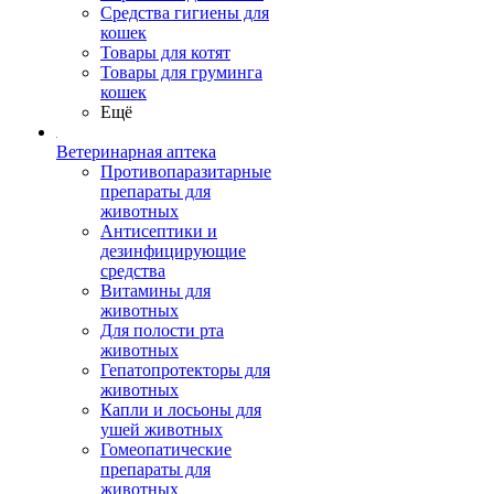
Средства гигиены для
кошек
Товары для котят
Товары для груминга
кошек
Ещё
Ветеринарная аптека
Противопаразитарные
препараты для
животных
Антисептики и
дезинфицирующие
средства
Витамины для
животных
Для полости рта
животных
Гепатопротекторы для
животных
Капли и лосьоны для
ушей животных
Гомеопатические
препараты для
животных