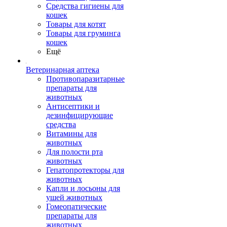
Средства гигиены для
кошек
Товары для котят
Товары для груминга
кошек
Ещё
Ветеринарная аптека
Противопаразитарные
препараты для
животных
Антисептики и
дезинфицирующие
средства
Витамины для
животных
Для полости рта
животных
Гепатопротекторы для
животных
Капли и лосьоны для
ушей животных
Гомеопатические
препараты для
животных