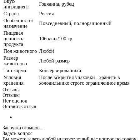
Вкус/
Говядина, рубец
ингридиент
Страна
Россия
Особенности/
Повседневный, полнорационный
назначение
Пищевая
ценность
106 ккал/100 гр
продукта
Пол животного
Любой
Размер
Любой размер
животного
Тип корма
Консервированный
Условия
После вскрытия упаковки - хранить в
хранения.
холодильнике строго ограниченное время
Отзывы
Отзывы
Нет оценок
Оставить отзыв
Загрузка отзывов...
Задать вопрос
Вы можете задать любой интересующий вас вопрос по товару