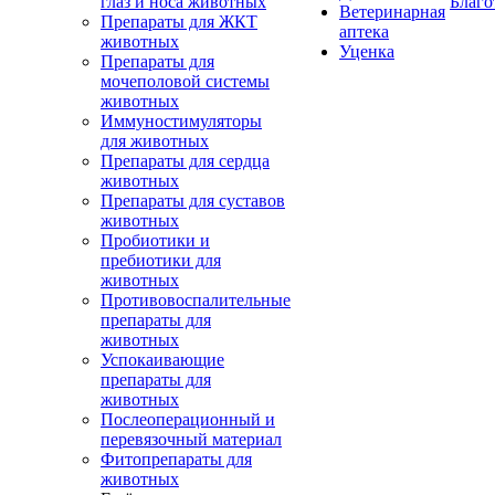
глаз и носа животных
Благо
Ветеринарная
Препараты для ЖКТ
аптека
животных
Уценка
Препараты для
мочеполовой системы
животных
Иммуностимуляторы
для животных
Препараты для сердца
животных
Препараты для суставов
животных
Пробиотики и
пребиотики для
животных
Противовоспалительные
препараты для
животных
Успокаивающие
препараты для
животных
Послеоперационный и
перевязочный материал
Фитопрепараты для
животных