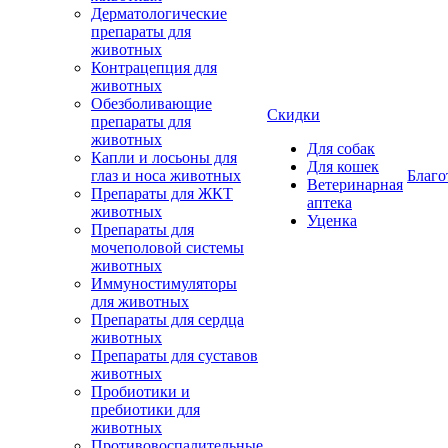
Дерматологические
препараты для
животных
Контрацепция для
животных
Обезболивающие
Скидки
препараты для
животных
Для собак
Капли и лосьоны для
Для кошек
глаз и носа животных
Благо
Ветеринарная
Препараты для ЖКТ
аптека
животных
Уценка
Препараты для
мочеполовой системы
животных
Иммуностимуляторы
для животных
Препараты для сердца
животных
Препараты для суставов
животных
Пробиотики и
пребиотики для
животных
Противовоспалительные