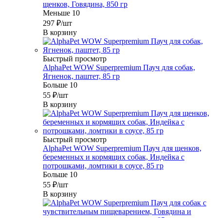
щенков, Говядина, 850 гр
Меньше 10
297
₽
/шт
В корзину
Быстрый просмотр
AlphaPet WOW Superpremium Пауч для собак,
Ягненок, паштет, 85 гр
Больше 10
55
₽
/шт
В корзину
Быстрый просмотр
AlphaPet WOW Superpremium Пауч для щенков,
беременных и кормящих собак, Индейка с
потрошками, ломтики в соусе, 85 гр
Больше 10
55
₽
/шт
В корзину