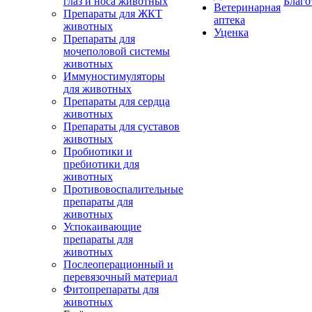
глаз и носа животных
Благо
Ветеринарная
Препараты для ЖКТ
аптека
животных
Уценка
Препараты для
мочеполовой системы
животных
Иммуностимуляторы
для животных
Препараты для сердца
животных
Препараты для суставов
животных
Пробиотики и
пребиотики для
животных
Противовоспалительные
препараты для
животных
Успокаивающие
препараты для
животных
Послеоперационный и
перевязочный материал
Фитопрепараты для
животных