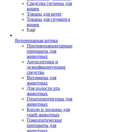
Средства гигиены для
кошек
Товары для котят
Товары для груминга
кошек
Ещё
Ветеринарная аптека
Противопаразитарные
препараты для
животных
Антисептики и
дезинфицирующие
средства
Витамины для
животных
Для полости рта
животных
Гепатопротекторы для
животных
Капли и лосьоны для
ушей животных
Гомеопатические
препараты для
животных