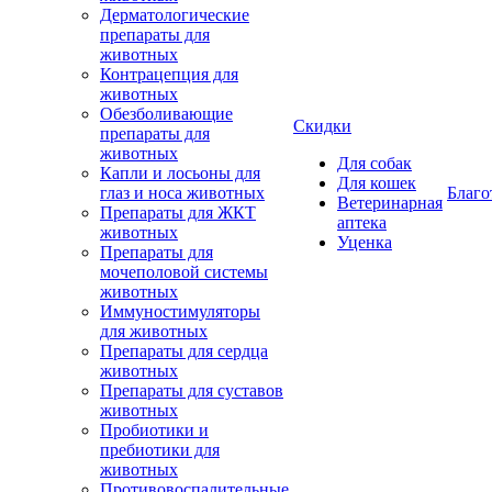
Дерматологические
препараты для
животных
Контрацепция для
животных
Обезболивающие
Скидки
препараты для
животных
Для собак
Капли и лосьоны для
Для кошек
глаз и носа животных
Благо
Ветеринарная
Препараты для ЖКТ
аптека
животных
Уценка
Препараты для
мочеполовой системы
животных
Иммуностимуляторы
для животных
Препараты для сердца
животных
Препараты для суставов
животных
Пробиотики и
пребиотики для
животных
Противовоспалительные